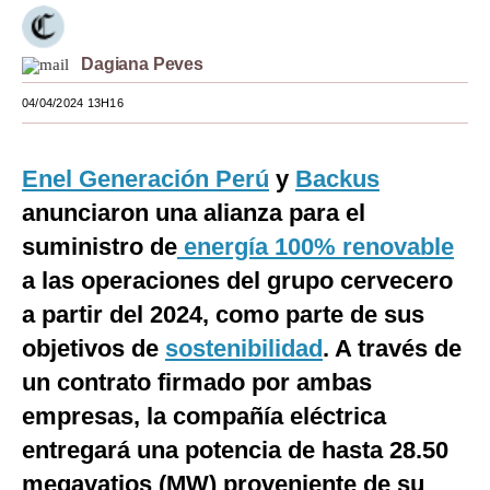
Moda
Dagiana Peves
Estilos
04/04/2024 13H16
Mundo
EEUU
Enel Generación Perú
y
Backus
México
anunciaron una alianza para el
suministro de
energía 100% renovable
España
a las operaciones del grupo cervecero
Internacional
a partir del 2024, como parte de sus
Tecnología
objetivos de
sostenibilidad
. A través de
un contrato firmado por ambas
Club del Suscriptor
empresas, la compañía eléctrica
Mix
entregará una potencia de hasta 28.50
G de Gestión
megavatios (MW) proveniente de su