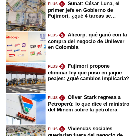
Sunat: César Luna, el
PLUS
G
primer jefe en Gobierno de
Fujimori, ¿qué 4 tareas se
marcan urgentes?
Alicorp: qué ganó con la
PLUS
G
compra del negocio de Unilever
en Colombia
Fujimori propone
PLUS
G
eliminar ley que puso en jaque
peajes: ¿qué cambios implicaría?
Oliver Stark regresa a
PLUS
G
Petroperú: lo que dice el ministro
del Minem sobre la petrolera
Viviendas sociales
PLUS
G
quedarían fuera del negocio de