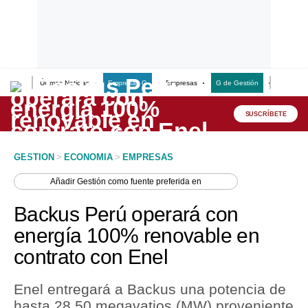
Últimas Noticias
Empresas G
Empresas
G de Gestión
Finanzas
Lo último
Peru Quiosco
SUSCRÍBETE
Portada
GESTION
>
ECONOMIA
>
EMPRESAS
Empresas
Añadir
Gestión
como fuente preferida en
Management & Empleo
Backus Perú operará con
Economía
energía 100% renovable en
contrato con Enel
Mercados
Perú
Enel entregará a Backus una potencia de
hasta 28.50 megavatios (MW) proveniente
Política