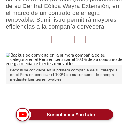
de su Central Eólica Wayra Extensión, en
Tu Dinero
el marco de un contrato de enegía
renovable. Suministro permitirá mayores
Finanzas Personales
eficiencias a la compañía cervecera.
Inmobiliarias
Plus G
Opinión
Editorial
Backus se convierte en la primera compañía de su categoría
en el Perú en certificar el 100% de su consumo de energía
mediante fuentes renovables.
Pregunta de hoy
Blogs
Únete a nuestro canal
Tendencias
Lujo
Suscríbete a YouTube
Viajes