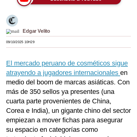
Moda
Estilos
Edgar Velito
Mundo
09/10/2025 10H29
EEUU
México
El mercado peruano de cosméticos sigue
España
atrayendo a jugadores internacionales
en
medio del boom de marcas asiáticas. Con
Internacional
más de 350 sellos ya presentes (una
Tecnología
cuarta parte provenientes de China,
Club del Suscriptor
Corea e India), un gigante chino del sector
empiezan a mover fichas para asegurar
Mix
su espacio en categorías como
G de Gestión