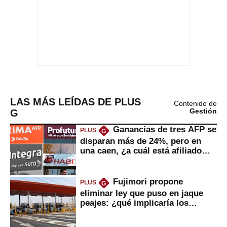
LAS MÁS LEÍDAS DE PLUS
Contenido de
G
Gestión
Ganancias de tres AFP se
PLUS
G
disparan más de 24%, pero en
una caen, ¿a cuál está afiliado
usted?
Fujimori propone
PLUS
G
eliminar ley que puso en jaque
peajes: ¿qué implicaría los
usuarios?