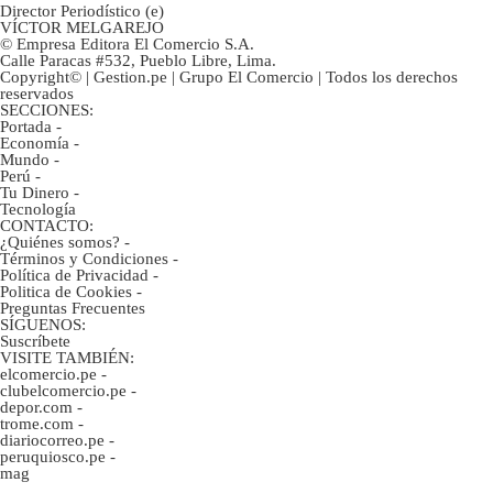
Director Periodístico (e)
VÍCTOR MELGAREJO
© Empresa Editora El Comercio S.A.
Calle Paracas #532, Pueblo Libre, Lima.
Copyright© | Gestion.pe | Grupo El Comercio | Todos los derechos
reservados
SECCIONES:
Portada
-
Economía
-
Mundo
-
Perú
-
Tu Dinero
-
Tecnología
CONTACTO:
¿Quiénes somos?
-
Términos y Condiciones
-
Política de Privacidad
-
Politica de Cookies
-
Preguntas Frecuentes
SÍGUENOS:
Suscríbete
VISITE TAMBIÉN:
elcomercio.pe
-
clubelcomercio.pe
-
depor.com
-
trome.com
-
diariocorreo.pe
-
peruquiosco.pe
-
mag