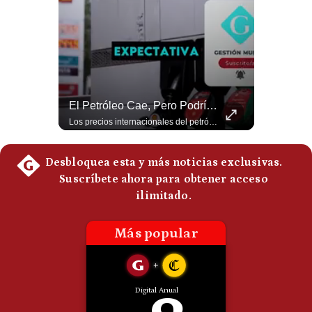
Politica
De
Cookies
Preguntas
Frecuentes
Guerra Con Irán Agota El 61% De Los Interceptores Patriot De EE.UU. | #radar24
El Petróleo Cae, Pero Podría Dispararse Nuevamente | #radar24
Estados Unidos habría disparado más de 1,000 misiles Tomahawk durante la guerra contra Irán y que sus reservas podrían no recuperar los niveles anteriores hasta 2030 o 2031. Washington y sus aliados habrían utilizado hasta el 61% de sus interceptores Patriot. #EstadosUnidos #Tomahawk #Iran #Misiles #Patriot #Geopolitica #NoticiasInternacionales #Guerra #Shorts 👉 Suscríbete y activa la campana para no perderte nuestro análisis diario. 🌎 Síguenos en nuestras redes sociales: 📌 Web oficial: https://gestion.pe/mundo/ 📌 LinkedIn: http://bit.ly/3HYIET0 📌 X (Twitter): http://bit.ly/4noZtX9 📌 TikTok: http://bit.ly/4evB6TO
Los precios internacionales del petróleo retrocedieron ante la posibilidad de un acuerdo para reabrir el estrecho de Ormuz. Sin embargo, la caída responde solo a una expectativa diplomática y un nuevo ataque contra un buque podría hacer regresar rápidamente la prima de riesgo. #Petroleo #EstrechoDeOrmuz #EconomiaGlobal #MercadoPetrolero #Crudo #NoticiasEconomicas #Geopolitica #Shorts 👉 Suscríbete y activa la campana para no perderte nuestro análisis diario. 🌎 Síguenos en nuestras redes sociales: 📌 Web oficial: https://gestion.pe/mundo/ 📌 LinkedIn: http://bit.ly/3HYIET0 📌 X (Twitter): http://bit.ly/4noZtX9 📌 TikTok: http://bit.ly/4evB6TO