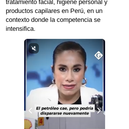
tratamiento facial, higiene personal y
Notas Contratadas
productos capilares en Perú, en un
Podcast
contexto donde la competencia se
intensifica.
Gestión TV
Videos
Fotogalerías
gestion.pe
¿quiénes
Somos?
Términos
Y
Condiciones
Política
De
Privacidad