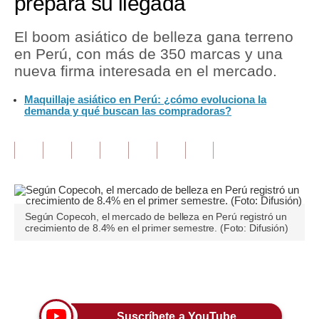
prepara su llegada
Tu Dinero
El boom asiático de belleza gana terreno
en Perú, con más de 350 marcas y una
Finanzas Personales
nueva firma interesada en el mercado.
Inmobiliarias
Maquillaje asiático en Perú: ¿cómo evoluciona la
demanda y qué buscan las compradoras?
Plus G
Opinión
Editorial
Pregunta de hoy
Según Copecoh, el mercado de belleza en Perú registró un
Blogs
crecimiento de 8.4% en el primer semestre. (Foto: Difusión)
Tendencias
Únete a nuestro canal
Lujo
Viajes
Suscríbete a YouTube