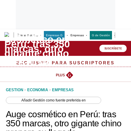
Últimas Noticias
Empresas G
Empresas
G de Gestión
Finanzas
Lo último
Peru Quiosco
SUSCRÍBETE
Portada
EXCLUSIVO PARA SUSCRIPTORES
Empresas
PLUS
G
Management & Empleo
GESTION
>
ECONOMIA
>
EMPRESAS
Economía
Añadir
Gestión
como fuente preferida en
Mercados
Auge cosmético en Perú: tras
Perú
350 marcas, otro gigante chino
Política