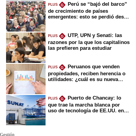
Perú se “bajó del barco”
PLUS
G
de crecimiento de países
emergentes: esto se perdió desde
2022
UTP, UPN y Senati: las
PLUS
G
razones por la que los capitalinos
las prefieren para estudiar
Peruanos que venden
PLUS
G
propiedades, reciben herencia o
utilidades: ¿cuál es su nueva
inversión clave?
Puerto de Chancay: lo
PLUS
G
que trae la marcha blanca por
uso de tecnología de EE.UU. en
mercancías
Gestión