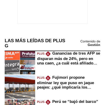
LAS MÁS LEÍDAS DE PLUS
Contenido de
G
Gestión
Ganancias de tres AFP se
PLUS
G
disparan más de 24%, pero en
una caen, ¿a cuál está afiliado
usted?
Fujimori propone
PLUS
G
eliminar ley que puso en jaque
peajes: ¿qué implicaría los
usuarios?
Perú se “bajó del barco”
PLUS
G