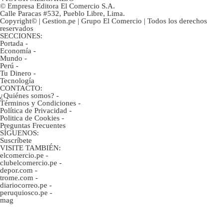
© Empresa Editora El Comercio S.A.
Calle Paracas #532, Pueblo Libre, Lima.
Copyright© | Gestion.pe | Grupo El Comercio | Todos los derechos
reservados
SECCIONES:
Portada
-
Economía
-
Mundo
-
Perú
-
Tu Dinero
-
Tecnología
CONTACTO:
¿Quiénes somos?
-
Términos y Condiciones
-
Política de Privacidad
-
Politica de Cookies
-
Preguntas Frecuentes
SÍGUENOS:
Suscríbete
VISITE TAMBIÉN:
elcomercio.pe
-
clubelcomercio.pe
-
depor.com
-
trome.com
-
diariocorreo.pe
-
peruquiosco.pe
-
mag