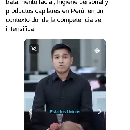
tratamiento facial, higiene personal y
Notas Contratadas
productos capilares en Perú, en un
Podcast
contexto donde la competencia se
intensifica.
Gestión TV
Videos
Fotogalerías
gestion.pe
¿quiénes
Somos?
Términos
Y
Condiciones
Política
De
Privacidad