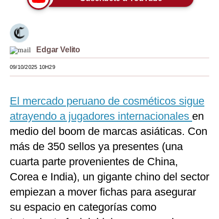
Moda
Estilos
Edgar Velito
Mundo
09/10/2025 10H29
EEUU
México
El mercado peruano de cosméticos sigue
España
atrayendo a jugadores internacionales
en
medio del boom de marcas asiáticas. Con
Internacional
más de 350 sellos ya presentes (una
Tecnología
cuarta parte provenientes de China,
Club del Suscriptor
Corea e India), un gigante chino del sector
empiezan a mover fichas para asegurar
Mix
su espacio en categorías como
G de Gestión