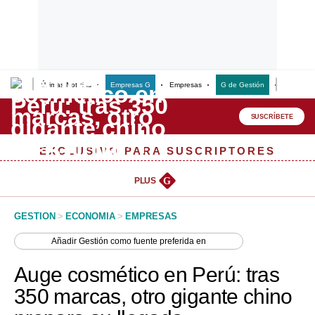
Últimas Noticias
Empresas G
Empresas
G de Gestión
Finanzas
Lo último
Peru Quiosco
SUSCRÍBETE
Portada
EXCLUSIVO PARA SUSCRIPTORES
Empresas
PLUS
G
Management & Empleo
GESTION
>
ECONOMIA
>
EMPRESAS
Economía
Añadir
Gestión
como fuente preferida en
Mercados
Auge cosmético en Perú: tras
Perú
350 marcas, otro gigante chino
Política