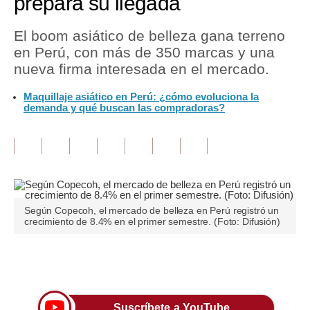
prepara su llegada
Tu Dinero
El boom asiático de belleza gana terreno
en Perú, con más de 350 marcas y una
Finanzas Personales
nueva firma interesada en el mercado.
Inmobiliarias
Maquillaje asiático en Perú: ¿cómo evoluciona la
demanda y qué buscan las compradoras?
Plus G
Opinión
Editorial
Pregunta de hoy
Según Copecoh, el mercado de belleza en Perú registró un
Blogs
crecimiento de 8.4% en el primer semestre. (Foto: Difusión)
Tendencias
Únete a nuestro canal
Lujo
Viajes
Suscríbete a YouTube