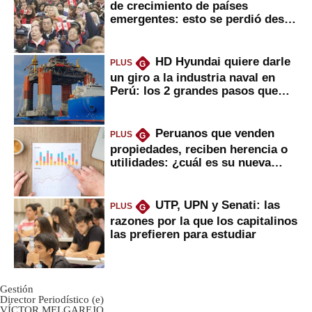
de crecimiento de países
emergentes: esto se perdió desde
2022
HD Hyundai quiere darle
PLUS
G
un giro a la industria naval en
Perú: los 2 grandes pasos que
daría
Peruanos que venden
PLUS
G
propiedades, reciben herencia o
utilidades: ¿cuál es su nueva
inversión clave?
UTP, UPN y Senati: las
PLUS
G
razones por la que los capitalinos
las prefieren para estudiar
Gestión
Director Periodístico (e)
VÍCTOR MELGAREJO