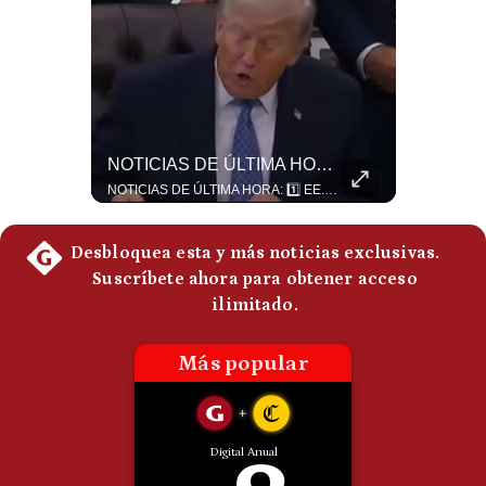
Politica
De
Cookies
Preguntas
Frecuentes
El Petróleo Cae, Pero Podría Dispararse Nuevamente | #radar24
NOTICIAS DE ÚLTIMA HORA: EE.UU. Se Queda Sin Misiles En Medio Oriente
Los precios internacionales del petróleo retrocedieron ante la posibilidad de un acuerdo para reabrir el estrecho de Ormuz. Sin embargo, la caída responde solo a una expectativa diplomática y un nuevo ataque contra un buque podría hacer regresar rápidamente la prima de riesgo. #Petroleo #EstrechoDeOrmuz #EconomiaGlobal #MercadoPetrolero #Crudo #NoticiasEconomicas #Geopolitica #Shorts 👉 Suscríbete y activa la campana para no perderte nuestro análisis diario. 🌎 Síguenos en nuestras redes sociales: 📌 Web oficial: https://gestion.pe/mundo/ 📌 LinkedIn: http://bit.ly/3HYIET0 📌 X (Twitter): http://bit.ly/4noZtX9 📌 TikTok: http://bit.ly/4evB6TO
NOTICIAS DE ÚLTIMA HORA: 1️⃣ EE.UU.: Habría gastado casi el 80% de sus misiles más avanzados (THAAD), un factor clave en las decisiones de Donald Trump frente a Irán. 2️⃣ Argentina y Brasil: Tensión diplomática escala; Brasil solicita el regreso del embajador argentino tras fuertes declaraciones de Javier Milei. 3️⃣ México: Asesinan al influencer César Gastélum a balazos durante una transmisión en vivo en Culiacán, Sinaloa. 4️⃣ Alemania: Ataque con dron explosivo obliga a suspender el aeropuerto de Leipzig, punto logístico clave de la OTAN para enviar material a Ucrania. ¿Qué noticia te parece la más impactante del día? ¡Te leo en los comentarios! 👇 #EEUU #JavierMilei #CesarGastelum #Alemania #Noticias #UltimaHora #NoticiasDelDia 🚀 ¿Quieres entender el mundo sin ruido? Únete a nuestra comunidad y forma parte del cambio. #GestiónNewsroomLive #NoticiasGlobales #AnálisisGeopolítico #EconomíaMundial #IA #Geopolítica #LatinosEnUSA #NoticiasEnEspañol 👉 Suscríbete y activa la campana para no perderte nuestro análisis diario. 🌎 Síguenos en nuestras redes sociales: 📌 Web oficial: https://gestion.pe/mundo/ 📌 LinkedIn: http://bit.ly/3HYIET0 📌 X (Twitter): http://bit.ly/4noZtX9 📌 TikTok: http://bit.ly/4evB6TO