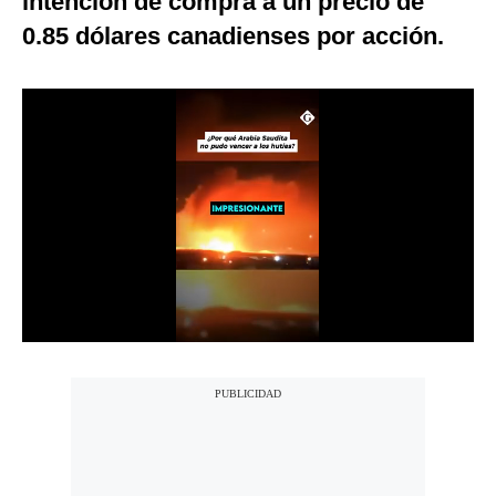
intención de compra a un precio de
Notas Contratadas
0.85 dólares canadienses por acción.
Podcast
Gestión TV
Videos
Fotogalerías
gestion.pe
¿quiénes
Somos?
Términos
Y
Condiciones
Política
De
Privacidad