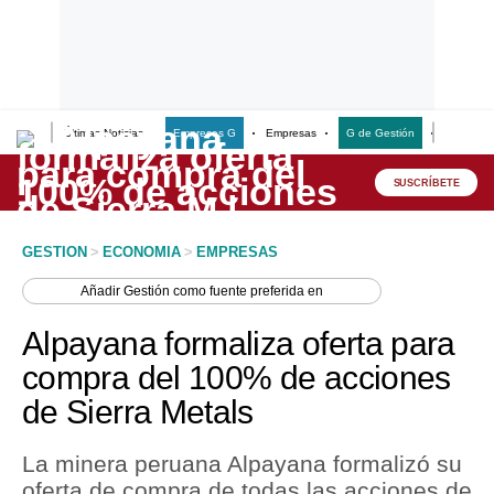
Últimas Noticias
Empresas G
Empresas
G de Gestión
Finanzas
Lo último
Peru Quiosco
SUSCRÍBETE
Portada
GESTION
>
ECONOMIA
>
EMPRESAS
Empresas
Añadir
Gestión
como fuente preferida en
Management & Empleo
Alpayana formaliza oferta para
Economía
compra del 100% de acciones
de Sierra Metals
Mercados
Perú
La minera peruana Alpayana formalizó su
oferta de compra de todas las acciones de
Política