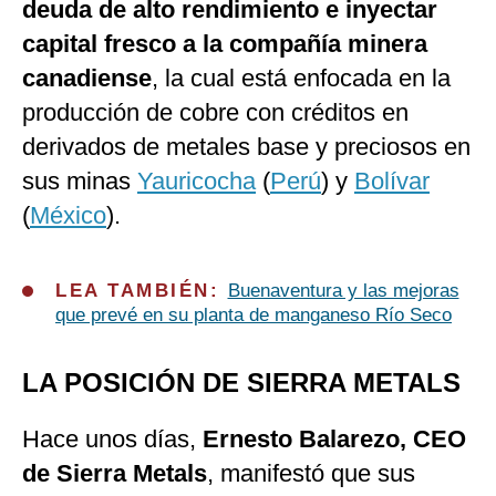
deuda de alto rendimiento e inyectar
capital fresco a la compañía minera
canadiense
, la cual está enfocada en la
producción de cobre con créditos en
derivados de metales base y preciosos en
sus minas
Yauricocha
(
Perú
) y
Bolívar
(
México
).
LEA TAMBIÉN:
Buenaventura y las mejoras
que prevé en su planta de manganeso Río Seco
LA POSICIÓN DE SIERRA METALS
Hace unos días,
Ernesto Balarezo, CEO
de Sierra Metals
, manifestó que sus