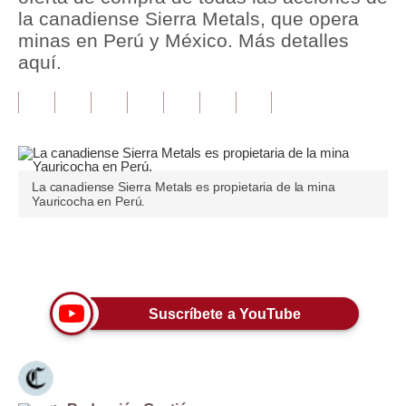
la canadiense Sierra Metals, que opera
Tu Dinero
minas en Perú y México. Más detalles
aquí.
Finanzas Personales
Inmobiliarias
Plus G
Opinión
La canadiense Sierra Metals es propietaria de la mina
Yauricocha en Perú.
Editorial
Pregunta de hoy
Únete a nuestro canal
Blogs
Suscríbete a YouTube
Tendencias
Lujo
Viajes