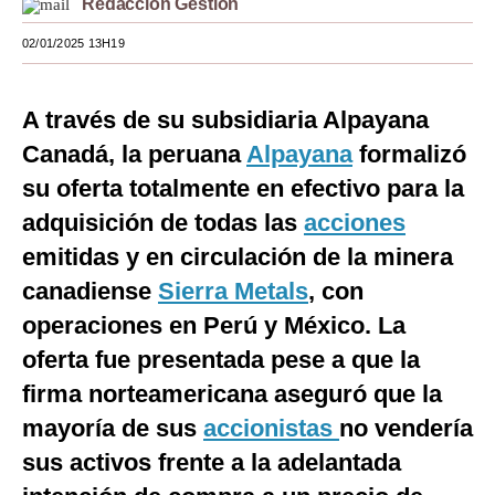
Redacción Gestión
Moda
02/01/2025 13H19
Estilos
A través de su subsidiaria Alpayana
Mundo
Canadá, la peruana
Alpayana
formalizó
EEUU
su oferta totalmente en efectivo para la
México
adquisición de todas las
acciones
emitidas y en circulación de la minera
España
canadiense
Sierra Metals
, con
Internacional
operaciones en Perú y México. La
Tecnología
oferta fue presentada pese a que la
Club del Suscriptor
firma norteamericana aseguró que la
mayoría de sus
accionistas
no vendería
Mix
sus activos frente a la adelantada
G de Gestión