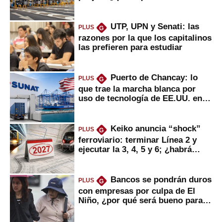
usuarios?
UTP, UPN y Senati: las
PLUS
G
razones por la que los capitalinos
las prefieren para estudiar
Puerto de Chancay: lo
PLUS
G
que trae la marcha blanca por
uso de tecnología de EE.UU. en
mercancías
Keiko anuncia “shock”
PLUS
G
ferroviario: terminar Línea 2 y
ejecutar la 3, 4, 5 y 6; ¿habrá
avances?
Bancos se pondrán duros
PLUS
G
con empresas por culpa de El
Niño, ¿por qué será bueno para
ahorristas?