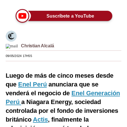
Moda
Suscríbete a YouTube
Estilos
Mundo
EEUU
Christian Alcalá
México
09/05/2024 17H55
España
Luego de más de cinco meses desde
Internacional
que
Enel Perú
anunciara que se
Tecnología
venderá el negocio de
Enel Generación
Club del Suscriptor
Perú
a Niagara Energy, sociedad
controlada por el fondo de inversiones
Mix
británico
Actis
, finalmente la
G de Gestión