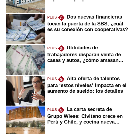
gobierno
Dos nuevas financieras
PLUS
G
tocan la puerta de la SBS, ¿cuál
es su conexión con cooperativas?
Utilidades de
PLUS
G
trabajadores disparan venta de
casas y autos, ¿cómo amasan
tanta liquidez?
Alta oferta de talentos
PLUS
G
para ‘estos niveles’ impacta en el
aumento de sueldo: los detalles
La carta secreta de
PLUS
G
Grupo Wiese: Civitano crece en
Perú y Chile, y cocina nueva
marca