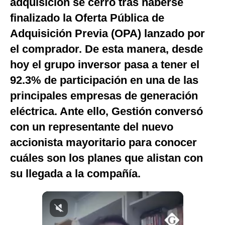
adquisición se cerró tras haberse
Notas Contratadas
finalizado la Oferta Pública de
Podcast
Adquisición Previa (OPA) lanzado por
el comprador. De esta manera, desde
Gestión TV
hoy el grupo inversor pasa a tener el
Videos
92.3% de participación en una de las
Fotogalerías
principales empresas de generación
eléctrica. Ante ello, Gestión conversó
con un representante del nuevo
gestion.pe
accionista mayoritario para conocer
¿quiénes
cuáles son los planes que alistan con
Somos?
su llegada a la compañía.
Términos
Y
Condiciones
Política
De
Privacidad