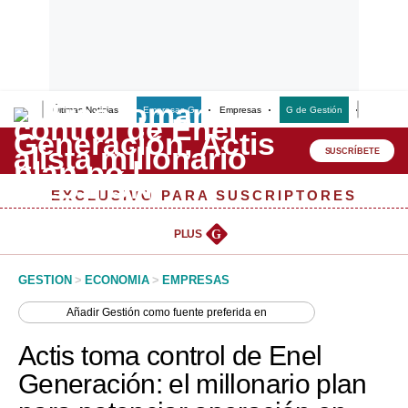
Últimas Noticias
Empresas G
Empresas
G de Gestión
Finanzas
Lo último
Peru Quiosco
SUSCRÍBETE
Portada
EXCLUSIVO PARA SUSCRIPTORES
Empresas
PLUS
G
Management & Empleo
GESTION
>
ECONOMIA
>
EMPRESAS
Economía
Añadir
Gestión
como fuente preferida en
Mercados
Actis toma control de Enel
Perú
Generación: el millonario plan
Política