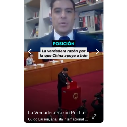
Politica
De
Cookies
Preguntas
Frecuentes
Abelardo De La Espriella Se Reúne Con Javier Milei En Cali | Gestión Mundo
La Verdadera Razón Por La Que China Apoya A Irán | Gestión Mundo
El presidente electo de Colombia, Abelardo de la Espriella, sostuvo una reunión bilateral en Cali con el mandatario argentino Javier Milei. El encuentro se dio pocas horas antes de la ceremonia de investidura presidencial para el periodo 2026-2030, marcando el inicio de una nueva alianza estratégica regional. #DeLaEspriella #JavierMilei #Colombia #Argentina #PoliticaLatina #Shorts 👉 Suscríbete y activa la campana para no perderte nuestro análisis diario. 🌎 Síguenos en nuestras redes sociales: 📌 Web oficial: https://gestion.pe/mundo/ 📌 LinkedIn: http://bit.ly/3HYIET0 📌 X (Twitter): http://bit.ly/4noZtX9 📌 TikTok: http://bit.ly/4evB6TO
Guido Larson, analista internacional explica que la guerra no puede entenderse únicamente como un enfrentamiento entre Estados Unidos e Irán, sino también dentro de la competencia global entre Washington y Pekín. El analista sostiene que China mantiene su relación petrolera con Irán y que le interesa que Estados Unidos consuma recursos y pierda influencia. 🚀 ¿Quieres entender el mundo sin ruido? Únete a nuestra comunidad y forma parte del cambio. #GestiónNewsroomLive #NoticiasGlobales #AnálisisGeopolítico #EconomíaMundial #IA #Geopolítica #LatinosEnUSA #NoticiasEnEspañol 👉 Suscríbete y activa la campana para no perderte nuestro análisis diario. 🌎 Síguenos en nuestras redes sociales: 📌 Web oficial: https://gestion.pe/mundo/ 📌 LinkedIn: http://bit.ly/3HYIET0 📌 X (Twitter): http://bit.ly/4noZtX9 📌 TikTok: http://bit.ly/4evB6TO