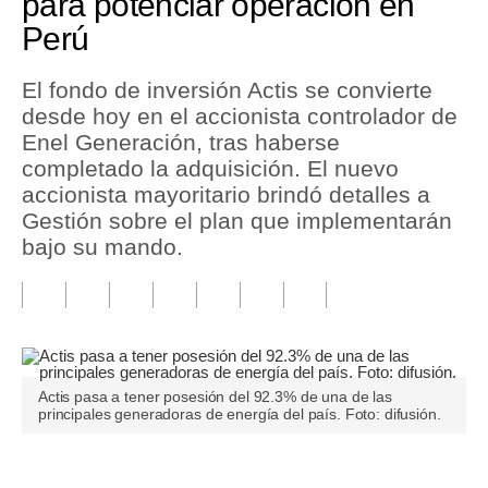
para potenciar operación en
Perú
Tu Dinero
Finanzas Personales
El fondo de inversión Actis se convierte
desde hoy en el accionista controlador de
Inmobiliarias
Enel Generación, tras haberse
completado la adquisición. El nuevo
Plus G
accionista mayoritario brindó detalles a
Opinión
Gestión sobre el plan que implementarán
bajo su mando.
Editorial
Pregunta de hoy
Blogs
Tendencias
Actis pasa a tener posesión del 92.3% de una de las
principales generadoras de energía del país. Foto: difusión.
Lujo
Viajes
Únete a nuestro canal