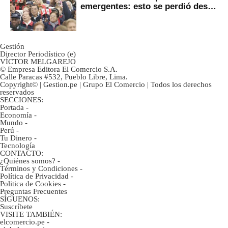
emergentes: esto se perdió desde
2022
Gestión
Director Periodístico (e)
VÍCTOR MELGAREJO
© Empresa Editora El Comercio S.A.
Calle Paracas #532, Pueblo Libre, Lima.
Copyright© | Gestion.pe | Grupo El Comercio | Todos los derechos
reservados
SECCIONES:
Portada
-
Economía
-
Mundo
-
Perú
-
Tu Dinero
-
Tecnología
CONTACTO:
¿Quiénes somos?
-
Términos y Condiciones
-
Política de Privacidad
-
Politica de Cookies
-
Preguntas Frecuentes
SÍGUENOS:
Suscríbete
VISITE TAMBIÉN:
elcomercio.pe
-