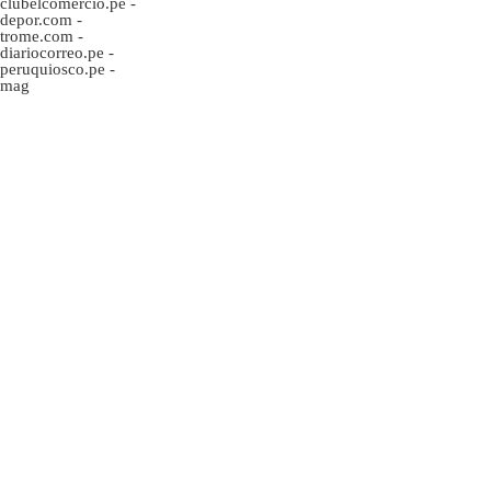
clubelcomercio.pe
-
depor.com
-
trome.com
-
diariocorreo.pe
-
peruquiosco.pe
-
mag