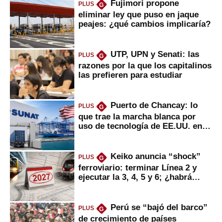
Fujimori propone
PLUS
G
eliminar ley que puso en jaque
peajes: ¿qué cambios implicaría?
UTP, UPN y Senati: las
PLUS
G
razones por la que los capitalinos
las prefieren para estudiar
Puerto de Chancay: lo
PLUS
G
que trae la marcha blanca por
uso de tecnología de EE.UU. en
mercancías
Keiko anuncia “shock”
PLUS
G
ferroviario: terminar Línea 2 y
ejecutar la 3, 4, 5 y 6; ¿habrá
avances?
Perú se “bajó del barco”
PLUS
G
de crecimiento de países