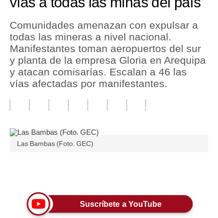
vías a todas las minas del país
Tu Dinero
Comunidades amenazan con expulsar a
todas las mineras a nivel nacional.
Finanzas Personales
Manifestantes toman aeropuertos del sur
Inmobiliarias
y planta de la empresa Gloria en Arequipa
y atacan comisarías. Escalan a 46 las
Plus G
vías afectadas por manifestantes.
Opinión
Editorial
Pregunta de hoy
Las Bambas (Foto. GEC)
Blogs
Tendencias
Únete a nuestro canal
Lujo
Suscríbete a YouTube
Viajes