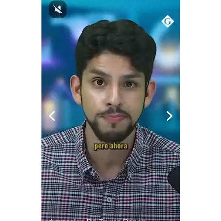
Notas Contratadas
Podcast
Gestión TV
Videos
Fotogalerías
gestion.pe
¿quiénes
Somos?
Términos
Y
Condiciones
Política
De
Privacidad