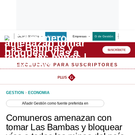
Últimas Noticias
Empresas G
Empresas
G de Gestión
Finanzas
Lo último
Peru Quiosco
SUSCRÍBETE
Portada
EXCLUSIVO PARA SUSCRIPTORES
Empresas
PLUS
G
Management & Empleo
GESTION
>
ECONOMIA
Economía
Añadir
Gestión
como fuente preferida en
Mercados
Comuneros amenazan con
Perú
tomar Las Bambas y bloquear
Política