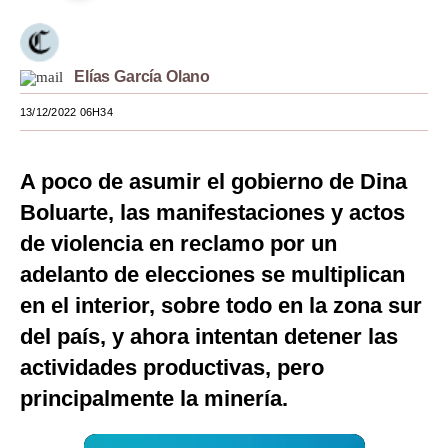
Moda
Estilos
Elías García Olano
Mundo
13/12/2022 06H34
EEUU
A poco de asumir el gobierno de Dina
México
Boluarte, las manifestaciones y actos
España
de violencia en reclamo por un
Internacional
adelanto de elecciones se multiplican
en el interior, sobre todo en la zona sur
Tecnología
del país, y ahora intentan detener las
Club del Suscriptor
actividades productivas, pero
Mix
principalmente la minería.
G de Gestión