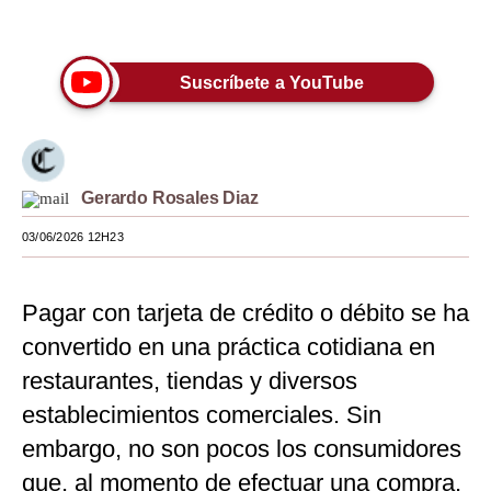
Únete a nuestro canal
Moda
Estilos
Suscríbete a YouTube
Mundo
EEUU
Gerardo Rosales Diaz
México
03/06/2026 12H23
España
Internacional
Pagar con tarjeta de crédito o débito se ha
Tecnología
convertido en una práctica cotidiana en
restaurantes, tiendas y diversos
Club del Suscriptor
establecimientos comerciales. Sin
Mix
embargo, no son pocos los consumidores
G de Gestión
que, al momento de efectuar una compra,