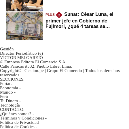
Sunat: César Luna, el
PLUS
G
primer jefe en Gobierno de
Fujimori, ¿qué 4 tareas se
marcan urgentes?
Gestión
Director Periodístico (e)
VÍCTOR MELGAREJO
© Empresa Editora El Comercio S.A.
Calle Paracas #532, Pueblo Libre, Lima.
Copyright© | Gestion.pe | Grupo El Comercio | Todos los derechos
reservados
SECCIONES:
Portada
-
Economía
-
Mundo
-
Perú
-
Tu Dinero
-
Tecnología
CONTACTO:
¿Quiénes somos?
-
Términos y Condiciones
-
Política de Privacidad
-
Politica de Cookies
-