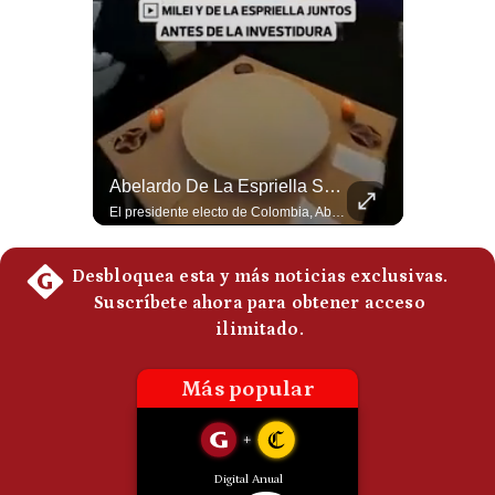
Politica
De
Cookies
Preguntas
Frecuentes
La Frontera Española Colapsa ¿Qué Está Pasando En Ceuta? | Gestión Mundo
Abelardo De La Espriella Se Reúne Con Javier Milei En Cali | Gestión Mundo
La madrugada del 30 de julio de 2026 marcó un antes y un después en el Estrecho de Gibraltar. En cuestión de horas, cerca de 72.000 migrantes marroquíes ingresaron al territorio español de Ceuta, desbordando por completo a una ciudad de apenas 85.000 habitantes. En este video, explicamos los detalles de la emergencia humana y las ramificaciones geopolíticas del conflicto: la trampa de los rumores en redes sociales, el rol de Marruecos, el acercamiento de España a Argelia y la respuesta de la Unión Europea ante las amenazas de suspensión del Tratado Schengen. #Ceuta #España #Marruecos #Geopolitica #PedroSanchez #NoticiasInternacionales #Schengen #Europa #CrisisMigratoria 👉 Suscríbete y activa la campana para no perderte nuestro análisis diario. 🌎 Síguenos en nuestras redes sociales: 📌 Web oficial: https://gestion.pe/mundo/ 📌 LinkedIn: http://bit.ly/3HYIET0 📌 X (Twitter): http://bit.ly/4noZtX9 📌 TikTok: http://bit.ly/4evB6TO
El presidente electo de Colombia, Abelardo de la Espriella, sostuvo una reunión bilateral en Cali con el mandatario argentino Javier Milei. El encuentro se dio pocas horas antes de la ceremonia de investidura presidencial para el periodo 2026-2030, marcando el inicio de una nueva alianza estratégica regional. #DeLaEspriella #JavierMilei #Colombia #Argentina #PoliticaLatina #Shorts 👉 Suscríbete y activa la campana para no perderte nuestro análisis diario. 🌎 Síguenos en nuestras redes sociales: 📌 Web oficial: https://gestion.pe/mundo/ 📌 LinkedIn: http://bit.ly/3HYIET0 📌 X (Twitter): http://bit.ly/4noZtX9 📌 TikTok: http://bit.ly/4evB6TO