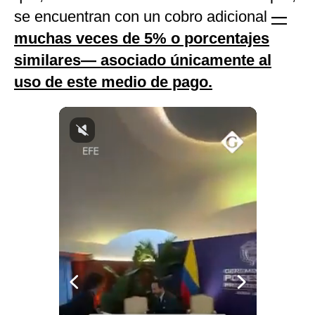
se encuentran con un cobro adicional
—
Notas Contratadas
muchas veces de 5% o porcentajes
Podcast
similares— asociado únicamente al
Gestión TV
uso de este medio de pago.
Videos
Fotogalerías
gestion.pe
¿quiénes
Somos?
Términos
Y
Condiciones
Política
De
Privacidad