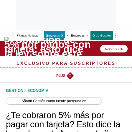
Últimas Noticias
Empresas G
Empresas
G de Gestión
Finanzas
Lo último
Peru Quiosco
SUSCRÍBETE
Portada
EXCLUSIVO PARA SUSCRIPTORES
Empresas
PLUS
G
Management & Empleo
GESTION
>
ECONOMIA
Economía
Añadir
Gestión
como fuente preferida en
Mercados
¿Te cobraron 5% más por
Perú
pagar con tarjeta? Esto dice la
Política