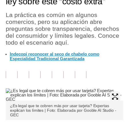
ley sobre este “costo extra”
Tu Dinero
La práctica es común en algunos
comercios, pero su aplicación abre
Finanzas Personales
preguntas sobre transparencia, derechos
Inmobiliarias
del consumidor y límites legales. Conoce
todo el escenario aquí.
Plus G
Indecopi reconocer al seco de chabelo como
Opinión
Especialidad Tradicional Garantizada
Editorial
Pregunta de hoy
Blogs
Tendencias
¿Es legal que te cobren más por usar tarjeta? Expertas
explican los límites | Foto: Elaborada por Gooble AI Studio -
Lujo
GEC
Viajes