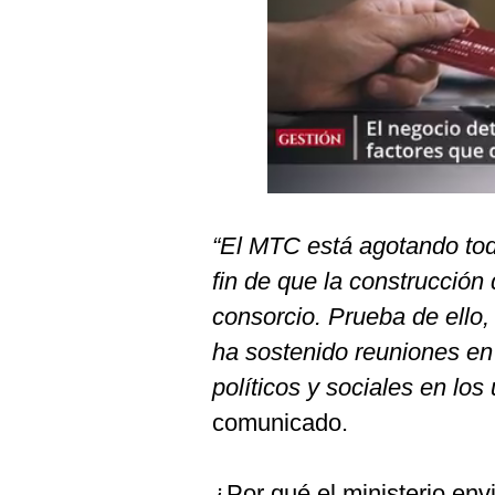
Podcast
Gestión TV
Videos
Fotogalerías
“El MTC está agotando tod
gestion.pe
fin de que la construcción
¿quiénes
Somos?
consorcio. Prueba de ello,
Términos
ha sostenido reuniones en
Y
Condiciones
políticos y sociales en los
Política
comunicado.
De
Privacidad
Politica
¿Por qué el ministerio en