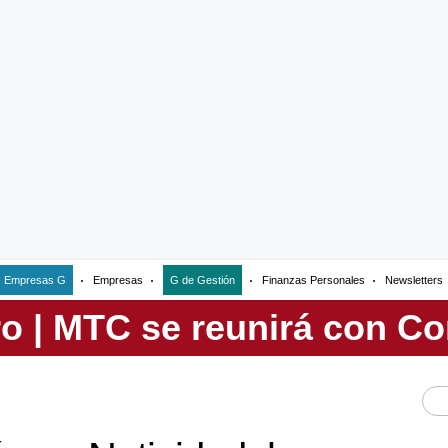
Empresas G
Empresas
G de Gestión
Finanzas Personales
Newsletters