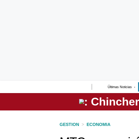
Lo último
Peru Quiosco
Portada
Empresas
Management & Empleo
Economía
Últimas Noticias
Mercados
Perú
Política
GESTION
>
ECONOMIA
Tu Dinero