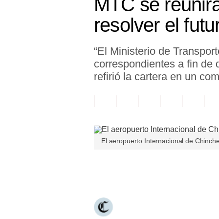
MTC se reunirá
Finanzas Personales
resolver el fut
Inmobiliarias
“El Ministerio de Transpo
Plus G
correspondientes a fin de 
Opinión
refirió la cartera en un co
Editorial
Pregunta de hoy
Blogs
El aeropuerto Internacional de Chinch
Tendencias
Únete a nuestro canal
Lujo
Viajes
Moda