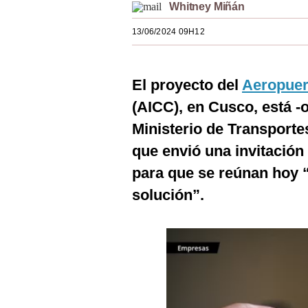
Whitney Miñán
Estilos
13/06/2024 09H12
Mundo
EEUU
El proyecto del
Aeropuer
México
(AICC), en Cusco, está -ot
España
Ministerio de Transport
que envió una invitación
Internacional
para que se reúnan hoy “
Tecnología
solución”.
Club del Suscriptor
Mix
G de Gestión
Notas Contratadas