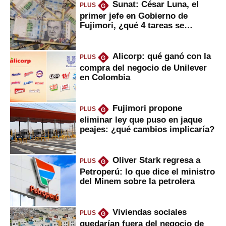
Sunat: César Luna, el
PLUS
G
primer jefe en Gobierno de
Fujimori, ¿qué 4 tareas se
marcan urgentes?
Alicorp: qué ganó con la
PLUS
G
compra del negocio de Unilever
en Colombia
Fujimori propone
PLUS
G
eliminar ley que puso en jaque
peajes: ¿qué cambios implicaría?
Oliver Stark regresa a
PLUS
G
Petroperú: lo que dice el ministro
del Minem sobre la petrolera
Viviendas sociales
PLUS
G
quedarían fuera del negocio de