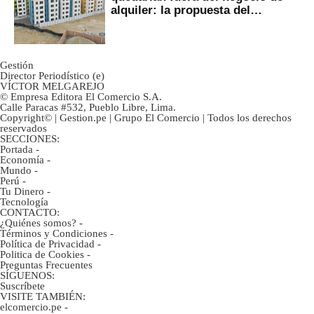
alquiler: la propuesta del
gobierno
Gestión
Director Periodístico (e)
VÍCTOR MELGAREJO
© Empresa Editora El Comercio S.A.
Calle Paracas #532, Pueblo Libre, Lima.
Copyright© | Gestion.pe | Grupo El Comercio | Todos los derechos
reservados
SECCIONES:
Portada
-
Economía
-
Mundo
-
Perú
-
Tu Dinero
-
Tecnología
CONTACTO:
¿Quiénes somos?
-
Términos y Condiciones
-
Política de Privacidad
-
Politica de Cookies
-
Preguntas Frecuentes
SÍGUENOS:
Suscríbete
VISITE TAMBIÉN:
elcomercio.pe
-