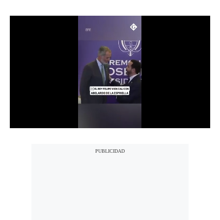
Notas Contratadas
Podcast
Gestión TV
Videos
Fotogalerías
gestion.pe
¿quiénes
Somos?
Términos
Y
Condiciones
Política
De
Privacidad