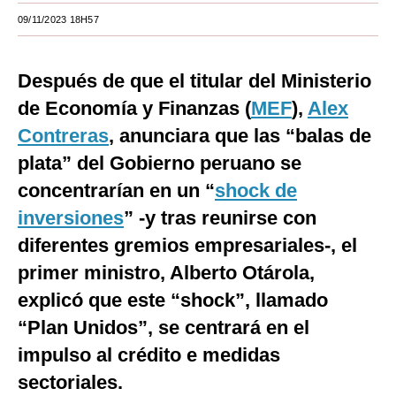
09/11/2023 18H57
Moda
Estilos
Después de que el titular del Ministerio
Mundo
de Economía y Finanzas (
MEF
),
Alex
Contreras
EEUU
, anunciara que las “balas de
plata” del Gobierno peruano se
México
concentrarían en un “
shock de
España
inversiones
” -y tras reunirse con
Internacional
diferentes gremios empresariales-, el
primer ministro, Alberto Otárola,
Tecnología
explicó que este “shock”, llamado
Club del Suscriptor
“Plan Unidos”, se centrará en el
Mix
impulso al crédito e medidas
sectoriales.
G de Gestión