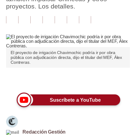
proyectos. Los detalles.
Tu Dinero
Finanzas Personales
Inmobiliarias
Plus G
El proyecto de irrigación Chavimochic podría ir por obra
pública con adjudicación directa, dijo el titular del MEF, Álex
Opinión
Contreras.
Editorial
Únete a nuestro canal
Pregunta de hoy
Blogs
Suscríbete a YouTube
Tendencias
Lujo
Redacción Gestión
Viajes