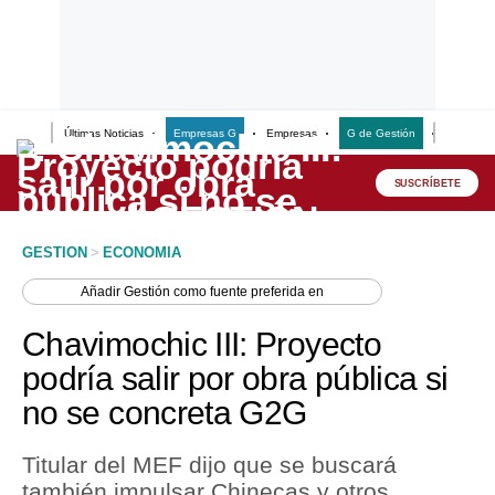
Últimas Noticias
Empresas G
Empresas
G de Gestión
Finanzas
Lo último
Peru Quiosco
SUSCRÍBETE
Portada
GESTION
>
ECONOMIA
Empresas
Añadir
Gestión
como fuente preferida en
Management & Empleo
Chavimochic III: Proyecto
Economía
podría salir por obra pública si
no se concreta G2G
Mercados
Perú
Titular del MEF dijo que se buscará
también impulsar Chinecas y otros
Política