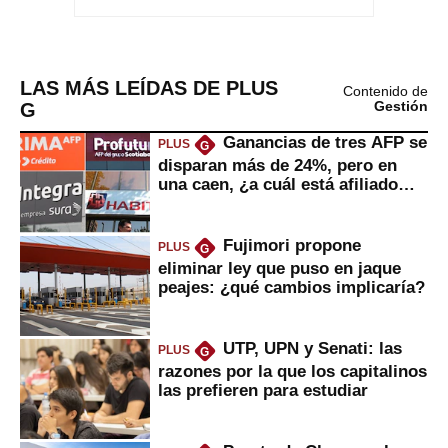
LAS MÁS LEÍDAS DE PLUS
Contenido de
G
Gestión
Ganancias de tres AFP se
PLUS
G
disparan más de 24%, pero en
una caen, ¿a cuál está afiliado
usted?
Fujimori propone
PLUS
G
eliminar ley que puso en jaque
peajes: ¿qué cambios implicaría?
UTP, UPN y Senati: las
PLUS
G
razones por la que los capitalinos
las prefieren para estudiar