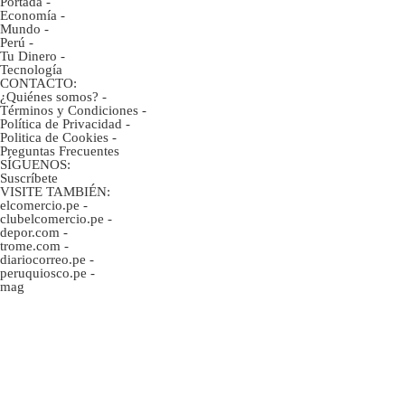
Portada
-
Economía
-
Mundo
-
Perú
-
Tu Dinero
-
Tecnología
CONTACTO:
¿Quiénes somos?
-
Términos y Condiciones
-
Política de Privacidad
-
Politica de Cookies
-
Preguntas Frecuentes
SÍGUENOS:
Suscríbete
VISITE TAMBIÉN:
elcomercio.pe
-
clubelcomercio.pe
-
depor.com
-
trome.com
-
diariocorreo.pe
-
peruquiosco.pe
-
mag