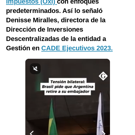
Impuestos (OxI)
con enfoques
Notas Contratadas
predeterminados. Así lo señaló
Podcast
Denisse Miralles, directora de la
Dirección de Inversiones
Gestión TV
Descentralizadas de la entidad a
Videos
Gestión en
CADE Ejecutivos 2023.
Fotogalerías
gestion.pe
¿quiénes
Somos?
Términos
Y
Condiciones
Política
De
Privacidad