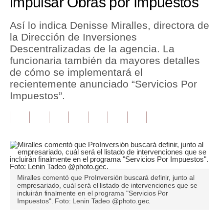
impulsar Obras por Impuestos
Tu Dinero
Así lo indica Denisse Miralles, directora de
la Dirección de Inversiones
Finanzas Personales
Descentralizadas de la agencia. La
Inmobiliarias
funcionaria también da mayores detalles
de cómo se implementará el
Plus G
recientemente anunciado “Servicios Por
Impuestos”.
Opinión
Editorial
Pregunta de hoy
Blogs
Tendencias
Miralles comentó que ProInversión buscará definir, junto al
empresariado, cuál será el listado de intervenciones que se
incluirán finalmente en el programa "Servicios Por
Lujo
Impuestos". Foto: Lenin Tadeo @photo.gec.
Viajes