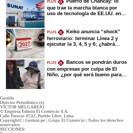
Puerto de Chancay: lo
PLUS
G
que trae la marcha blanca por
uso de tecnología de EE.UU. en
mercancías
Keiko anuncia “shock”
PLUS
G
ferroviario: terminar Línea 2 y
ejecutar la 3, 4, 5 y 6; ¿habrá
avances?
Bancos se pondrán duros
PLUS
G
con empresas por culpa de El
Niño, ¿por qué será bueno para
ahorristas?
Gestión
Director Periodístico (e)
VÍCTOR MELGAREJO
© Empresa Editora El Comercio S.A.
Calle Paracas #532, Pueblo Libre, Lima.
Copyright© | Gestion.pe | Grupo El Comercio | Todos los derechos
reservados
SECCIONES: