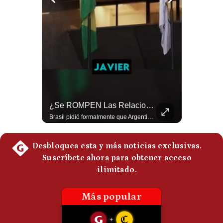
Politica
De
Cookies
Preguntas
Frecuentes
Tragedia En Tailandia: Joven De 14 Años Ataca A Su Familia Y Colegio | Gestión Mundo
¿Se ROMPEN Las Relaciones Entre Brasil Y Argentina? | Gestión Mundo
Un adolescente de 14 años mató a sus abuelos y luego atacó su colegio de secundaria en Tailandia, dejando cinco fallecidos adicionales y más de 30 heridos antes de quitarse la vida. Según las autoridades y el primer ministro Anutin Charnvirakul, el hecho habría sido motivado por estrés académico extremo. El suceso reabre el debate sobre la alta posesión de armas de fuego en el país asiático. #Tailandia #Noticias #UltimaHora #NoticiasInternacionales #Shorts 👉 Suscríbete y activa la campana para no perderte nuestro análisis diario. 🌎 Síguenos en nuestras redes sociales: 📌 Web oficial: https://gestion.pe/mundo/ 📌 LinkedIn: http://bit.ly/3HYIET0 📌 X (Twitter): http://bit.ly/4noZtX9 📌 TikTok: http://bit.ly/4evB6TO
Brasil pidió formalmente que Argentina retire a su embajador tras los cruces verbales entre Javier Milei y Lula da Silva. La crisis bilateral alcanza su punto más crítico en años. #PoliticaLatinoamericana #CrisisDiplomatica #MileiVsLula #BuenosAires #NoticiasDeHoy #Shorts 👉 Suscríbete y activa la campana para no perderte nuestro análisis diario. 🌎 Síguenos en nuestras redes sociales: 📌 Web oficial: https://gestion.pe/mundo/ 📌 LinkedIn: http://bit.ly/3HYIET0 📌 X (Twitter): http://bit.ly/4noZtX9 📌 TikTok: http://bit.ly/4evB6TO