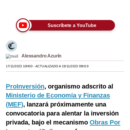
Únete a nuestro canal
Moda
Estilos
Suscríbete a YouTube
Mundo
EEUU
México
Alessandro Azurín
España
17/11/2023 10H00
- ACTUALIZADO A 19/11/2023 09H19
Internacional
ProInversión
, organismo adscrito al
Tecnología
Ministerio de Economía y Finanzas
Club del Suscriptor
(MEF)
, lanzará próximamente una
convocatoria para alentar la inversión
Mix
privada, bajo el mecanismo
Obras Por
G de Gestión