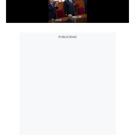
Notas Contratadas
Podcast
Gestión TV
Videos
Fotogalerías
gestion.pe
¿quiénes
Somos?
Términos
Y
Condiciones
Política
De
Privacidad