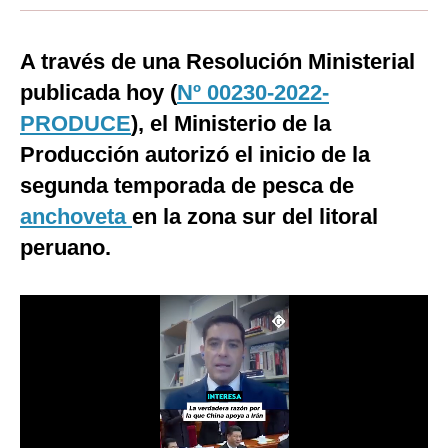
Moda
A través de una Resolución Ministerial
Estilos
publicada hoy (
Nº 00230-2022-
Mundo
PRODUCE
), el Ministerio de la
EEUU
Producción autorizó el inicio de la
segunda temporada de pesca de
México
anchoveta
en la zona sur del litoral
España
peruano.
Internacional
Tecnología
Club del Suscriptor
Mix
G de Gestión