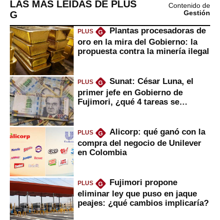
LAS MÁS LEÍDAS DE PLUS
Contenido de
G
Gestión
Plantas procesadoras de
PLUS
G
oro en la mira del Gobierno: la
propuesta contra la minería ilegal
Sunat: César Luna, el
PLUS
G
primer jefe en Gobierno de
Fujimori, ¿qué 4 tareas se
marcan urgentes?
Alicorp: qué ganó con la
PLUS
G
compra del negocio de Unilever
en Colombia
Fujimori propone
PLUS
G
eliminar ley que puso en jaque
peajes: ¿qué cambios implicaría?