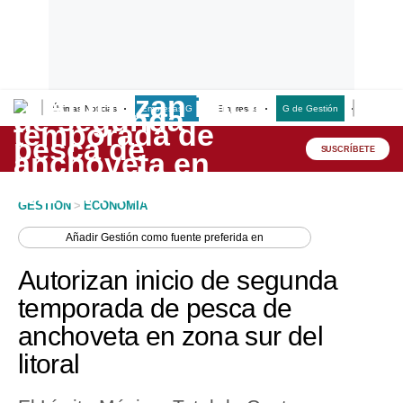
Últimas Noticias
Empresas G
Empresas
G de Gestión
Finanzas
Lo último
Peru Quiosco
SUSCRÍBETE
Portada
GESTION
>
ECONOMIA
Empresas
Añadir
Gestión
como fuente preferida en
Management & Empleo
Autorizan inicio de segunda
Economía
temporada de pesca de
anchoveta en zona sur del
Mercados
litoral
Perú
Política