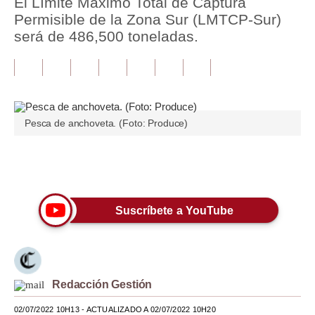
El Límite Máximo Total de Captura
Permisible de la Zona Sur (LMTCP-Sur)
Tu Dinero
será de 486,500 toneladas.
Finanzas Personales
Inmobiliarias
Plus G
Pesca de anchoveta. (Foto: Produce)
Opinión
Editorial
Únete a nuestro canal
Pregunta de hoy
Suscríbete a YouTube
Blogs
Tendencias
Lujo
Redacción Gestión
Viajes
02/07/2022 10H13
- ACTUALIZADO A 02/07/2022 10H20