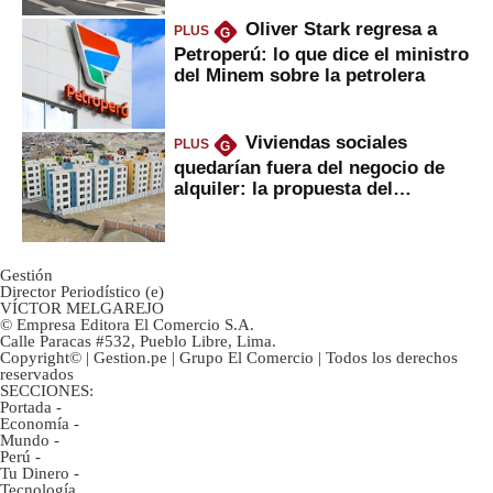
Oliver Stark regresa a
PLUS
G
Petroperú: lo que dice el ministro
del Minem sobre la petrolera
Viviendas sociales
PLUS
G
quedarían fuera del negocio de
alquiler: la propuesta del
gobierno
Gestión
Director Periodístico (e)
VÍCTOR MELGAREJO
© Empresa Editora El Comercio S.A.
Calle Paracas #532, Pueblo Libre, Lima.
Copyright© | Gestion.pe | Grupo El Comercio | Todos los derechos
reservados
SECCIONES:
Portada
-
Economía
-
Mundo
-
Perú
-
Tu Dinero
-
Tecnología