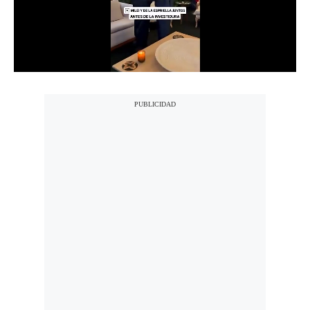
Notas Contratadas
Podcast
Gestión TV
Videos
Fotogalerías
gestion.pe
¿quiénes
Somos?
Términos
Y
Condiciones
Política
De
Privacidad