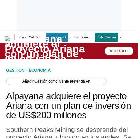
Últimas Noticias
Empresas G
Empresas
G de Gestión
Finanzas
Lo último
Peru Quiosco
SUSCRÍBETE
Portada
GESTION
>
ECONOMIA
Empresas
Añadir
Gestión
como fuente preferida en
Management & Empleo
Alpayana adquiere el proyecto
Economía
Ariana con un plan de inversión
de US$200 millones
Mercados
Perú
Southern Peaks Mining se desprende del
proyecto Ariana, ubicado en los andes. Se
Política