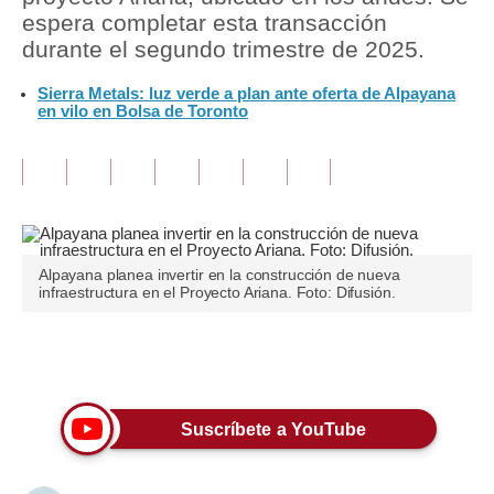
espera completar esta transacción
Tu Dinero
durante el segundo trimestre de 2025.
Finanzas Personales
Sierra Metals: luz verde a plan ante oferta de Alpayana
en vilo en Bolsa de Toronto
Inmobiliarias
Plus G
Opinión
Editorial
Alpayana planea invertir en la construcción de nueva
infraestructura en el Proyecto Ariana. Foto: Difusión.
Pregunta de hoy
Blogs
Únete a nuestro canal
Tendencias
Suscríbete a YouTube
Lujo
Viajes