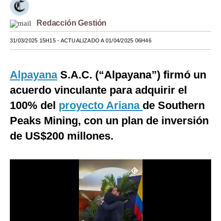
Moda
Redacción Gestión
Estilos
31/03/2025 15H15
- ACTUALIZADO A 01/04/2025 06H46
Mundo
Alpayana
S.A.C. (“Alpayana”) firmó un
EEUU
acuerdo vinculante para adquirir el
México
100% del
proyecto Ariana
de Southern
España
Peaks Mining, con un plan de inversión
Internacional
de US$200 millones.
Tecnología
Club del Suscriptor
Mix
G de Gestión