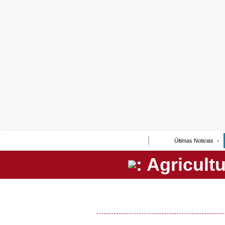
Lo último
Peru Quiosco
Portada
Empresas
Management & Empleo
Economía
Últimas Noticias
Mercados
Perú
Política
Tu Dinero