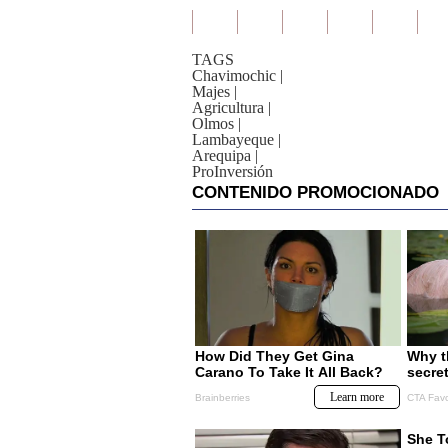
TAGS
Chavimochic
|
Majes
|
Agricultura
|
Olmos
|
Lambayeque
|
Arequipa
|
ProInversión