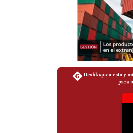
Podcast
Gestión TV
Videos
Fotogalerías
gestion.pe
¿quiénes
Somos?
Términos
Y
Condiciones
Política
De
Privacidad
Politica