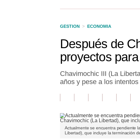
Finanzas Personales
Inmobiliarias
GESTION
>
ECONOMIA
Plus G
Después de Cha
Opinión
proyectos para
Editorial
Pregunta de hoy
Chavimochic III (La Libert
años y pese a los intentos
Blogs
Tendencias
Lujo
Viajes
Actualmente se encuentra pendiente la
Libertad), que incluye la terminación 
Moda