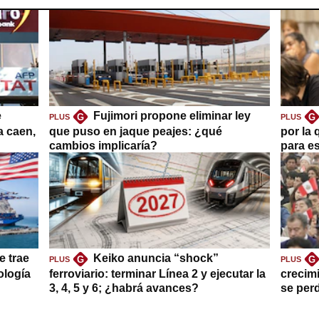
e
Fujimori propone eliminar ley
G
G
PLUS
PLUS
a caen,
que puso en jaque peajes: ¿qué
por la 
cambios implicaría?
para es
e trae
Keiko anuncia “shock”
G
G
PLUS
PLUS
ología
ferroviario: terminar Línea 2 y ejecutar la
crecim
3, 4, 5 y 6; ¿habrá avances?
se per