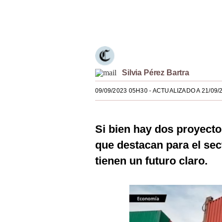
Estilos
Únete a nuestro canal
Mundo
EEUU
México
Silvia Pérez Bartra
España
09/09/2023 05H30
- ACTUALIZADO A 21/09/
Internacional
Si bien hay dos proyecto
Tecnología
que destacan para el sec
Club del Suscriptor
tienen un futuro claro.
Mix
G de Gestión
Notas Contratadas