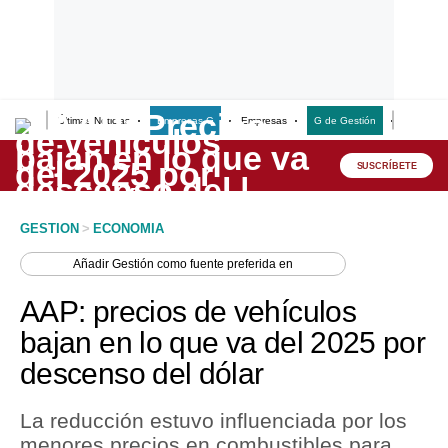
Últimas Noticias
Empresas G
Empresas
G de Gestión
Finanzas
Lo último
Peru Quiosco
SUSCRÍBETE
Portada
GESTION
>
ECONOMIA
Empresas
Añadir
Gestión
como fuente preferida en
Management & Empleo
AAP: precios de vehículos
Economía
bajan en lo que va del 2025 por
descenso del dólar
Mercados
Perú
La reducción estuvo influenciada por los
menores precios en combustibles para
Política