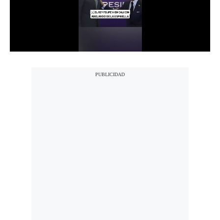
Notas Contratadas
Podcast
Gestión TV
Videos
Fotogalerías
gestion.pe
¿quiénes
Somos?
Términos
Y
Condiciones
Política
De
Privacidad