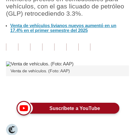
vehículos, con el gas licuado de petróleo
Tu Dinero
(GLP) retrocediendo 3.3%.
Finanzas Personales
Venta de vehículos livianos nuevos aumentó en un
17.4% en el primer semestre del 2025
Inmobiliarias
Plus G
Opinión
Venta de vehículos. (Foto: AAP)
Editorial
Pregunta de hoy
Únete a nuestro canal
Blogs
Tendencias
Suscríbete a YouTube
Lujo
Viajes