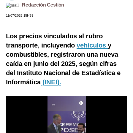
Redacción Gestión
Moda
11/07/2025 15H39
Estilos
Mundo
Los precios vinculados al rubro
transporte, incluyendo
vehículos
y
EEUU
combustibles, registraron una nueva
México
caída en junio del 2025, según cifras
España
del Instituto Nacional de Estadística e
Internacional
Informática
(INEI).
Tecnología
Club del Suscriptor
Mix
G de Gestión