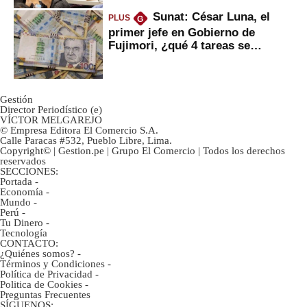
Sunat: César Luna, el
PLUS
G
primer jefe en Gobierno de
Fujimori, ¿qué 4 tareas se
marcan urgentes?
Gestión
Director Periodístico (e)
VÍCTOR MELGAREJO
© Empresa Editora El Comercio S.A.
Calle Paracas #532, Pueblo Libre, Lima.
Copyright© | Gestion.pe | Grupo El Comercio | Todos los derechos
reservados
SECCIONES:
Portada
-
Economía
-
Mundo
-
Perú
-
Tu Dinero
-
Tecnología
CONTACTO:
¿Quiénes somos?
-
Términos y Condiciones
-
Política de Privacidad
-
Politica de Cookies
-
Preguntas Frecuentes
SÍGUENOS: