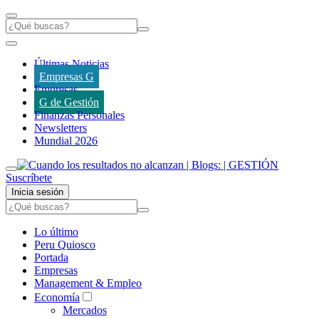
Últimas Noticias
Empresas G
Empresas
G de Gestión
Finanzas Personales
Newsletters
Mundial 2026
Suscríbete
Inicia sesión
Lo último
Peru Quiosco
Portada
Empresas
Management & Empleo
Economía
Mercados