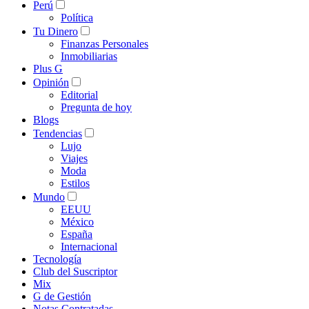
Perú
Política
Tu Dinero
Finanzas Personales
Inmobiliarias
Plus G
Opinión
Editorial
Pregunta de hoy
Blogs
Tendencias
Lujo
Viajes
Moda
Estilos
Mundo
EEUU
México
España
Internacional
Tecnología
Club del Suscriptor
Mix
G de Gestión
Notas Contratadas