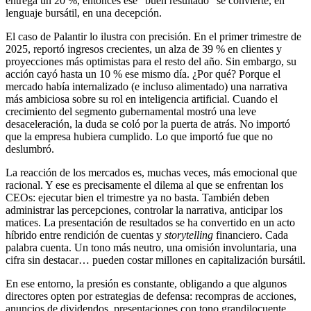
entrega un 20 %, entonces ese “buen resultado” se convierte, en
lenguaje bursátil, en una decepción.
El caso de Palantir lo ilustra con precisión. En el primer trimestre de
2025, reportó ingresos crecientes, un alza de 39 % en clientes y
proyecciones más optimistas para el resto del año. Sin embargo, su
acción cayó hasta un 10 % ese mismo día. ¿Por qué? Porque el
mercado había internalizado (e incluso alimentado) una narrativa
más ambiciosa sobre su rol en inteligencia artificial. Cuando el
crecimiento del segmento gubernamental mostró una leve
desaceleración, la duda se coló por la puerta de atrás. No importó
que la empresa hubiera cumplido. Lo que importó fue que no
deslumbró.
La reacción de los mercados es, muchas veces, más emocional que
racional. Y ese es precisamente el dilema al que se enfrentan los
CEOs: ejecutar bien el trimestre ya no basta. También deben
administrar las percepciones, controlar la narrativa, anticipar los
matices. La presentación de resultados se ha convertido en un acto
híbrido entre rendición de cuentas y
storytelling
financiero. Cada
palabra cuenta. Un tono más neutro, una omisión involuntaria, una
cifra sin destacar… pueden costar millones en capitalización bursátil.
En ese entorno, la presión es constante, obligando a que algunos
directores opten por estrategias de defensa: recompras de acciones,
anuncios de dividendos, presentaciones con tono grandilocuente.