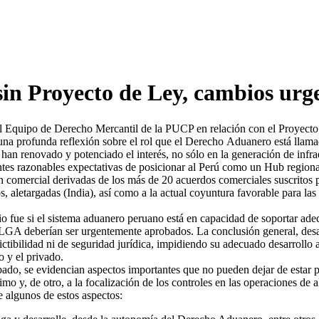
in Proyecto de Ley, cambios urge
 el Equipo de Derecho Mercantil de la PUCP en relación con el Proyec
una profunda reflexión sobre el rol que el Derecho Aduanero está llamad
n renovado y potenciado el interés, no sólo en la generación de infraestr
ntes razonables expectativas de posicionar al Perú como un Hub regional
n comercial derivadas de los más de 20 acuerdos comerciales suscritos po
 aletargadas (India), así como a la actual coyuntura favorable para las
io fue si el sistema aduanero peruano está en capacidad de soportar ad
a la LGA deberían ser urgentemente aprobados. La conclusión general, de
ctibilidad ni de seguridad jurídica, impidiendo su adecuado desarrollo al
o y el privado.
do, se evidencian aspectos importantes que no pueden dejar de estar 
imo y, de otro, a la focalización de los controles en las operaciones de
e algunos de estos aspectos: