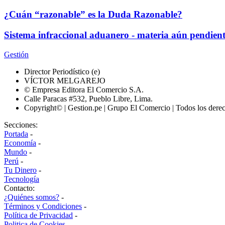
¿Cuán “razonable” es la Duda Razonable?
Sistema infraccional aduanero - materia aún pendien
Gestión
Director Periodístico (e)
VÍCTOR MELGAREJO
© Empresa Editora El Comercio S.A.
Calle Paracas #532, Pueblo Libre, Lima.
Copyright© | Gestion.pe | Grupo El Comercio | Todos los dere
Secciones:
Portada
-
Economía
-
Mundo
-
Perú
-
Tu Dinero
-
Tecnología
Contacto:
¿Quiénes somos?
-
Términos y Condiciones
-
Política de Privacidad
-
Politica de Cookies
-