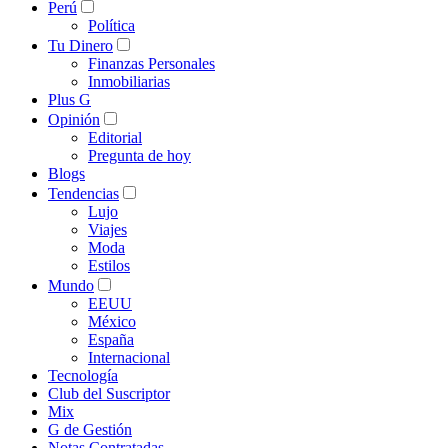
Perú
Política
Tu Dinero
Finanzas Personales
Inmobiliarias
Plus G
Opinión
Editorial
Pregunta de hoy
Blogs
Tendencias
Lujo
Viajes
Moda
Estilos
Mundo
EEUU
México
España
Internacional
Tecnología
Club del Suscriptor
Mix
G de Gestión
Notas Contratadas