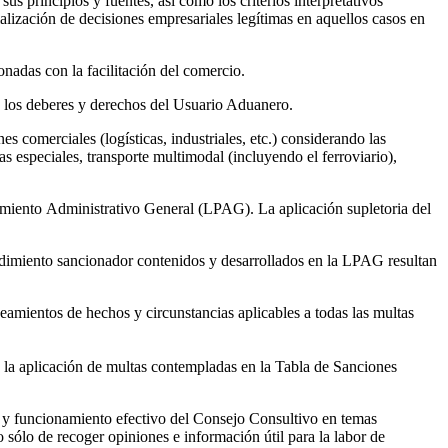
 principios y fuentes, así como los criterios interpretativos
alización de decisiones empresariales legítimas en aquellos casos en
onadas con la facilitación del comercio.
o los deberes y derechos del Usuario Aduanero.
comerciales (logísticas, industriales, etc.) considerando las
 especiales, transporte multimodal (incluyendo el ferroviario),
dimiento Administrativo General (LPAG). La aplicación supletoria del
edimiento sancionador contenidos y desarrollados en la LPAG resultan
eamientos de hechos y circunstancias aplicables a todas las multas
 la aplicación de multas contempladas en la Tabla de Sanciones
ón y funcionamiento efectivo del Consejo Consultivo en temas
sólo de recoger opiniones e información útil para la labor de