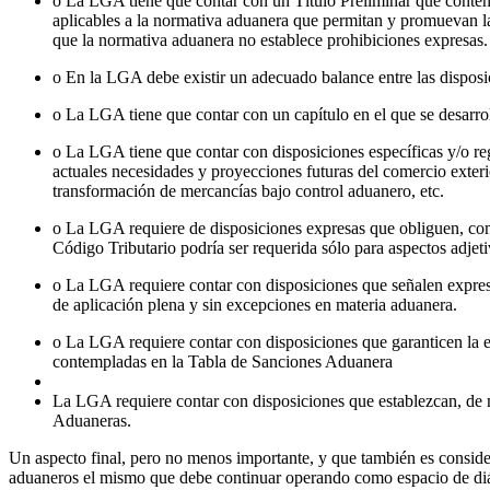
o La LGA tiene que contar con un Título Preliminar que contenga
aplicables a la normativa aduanera que permitan y promuevan la 
que la normativa aduanera no establece prohibiciones expresas.
o En la LGA debe existir un adecuado balance entre las disposic
o La LGA tiene que contar con un capítulo en el que se desarro
o La LGA tiene que contar con disposiciones específicas y/o reg
actuales necesidades y proyecciones futuras del comercio exteri
transformación de mercancías bajo control aduanero, etc.
o La LGA requiere de disposiciones expresas que obliguen, como
Código Tributario podría ser requerida sólo para aspectos adjet
o La LGA requiere contar con disposiciones que señalen expres
de aplicación plena y sin excepciones en materia aduanera.
o La LGA requiere contar con disposiciones que garanticen la ef
contempladas en la Tabla de Sanciones Aduanera
La LGA requiere contar con disposiciones que establezcan, de 
Aduaneras.
Un aspecto final, pero no menos importante, y que también es conside
aduaneros el mismo que debe continuar operando como espacio de diálog