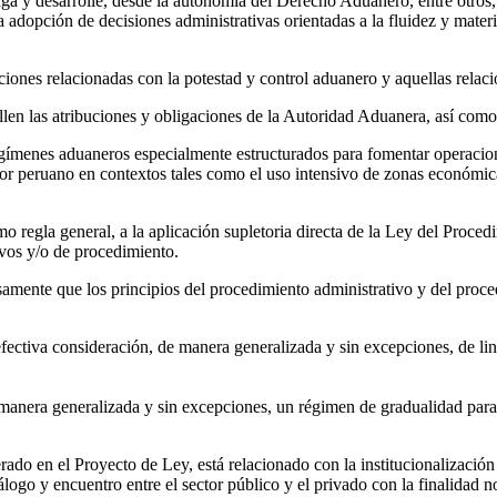
 y desarrolle, desde la autonomía del Derecho Aduanero, entre otros, sus
adopción de decisiones administrativas orientadas a la fluidez y materi
iones relacionadas con la potestad y control aduanero y aquellas relaci
llen las atribuciones y obligaciones de la Autoridad Aduanera, así com
ímenes aduaneros especialmente estructurados para fomentar operaciones 
or peruano en contextos tales como el uso intensivo de zonas económicas
 regla general, a la aplicación supletoria directa de la Ley del Proce
ivos y/o de procedimiento.
amente que los principios del procedimiento administrativo y del proc
ectiva consideración, de manera generalizada y sin excepciones, de lin
manera generalizada y sin excepciones, un régimen de gradualidad para
rado en el Proyecto de Ley, está relacionado con la institucionalizaci
o y encuentro entre el sector público y el privado con la finalidad no 