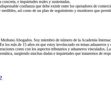
 concreta, e inquietudes reales y sustentadas.
ispensable confianza que debe existir entre los operadores de comercio 
y medibles, así como de un plan de seguimiento y monitoreo que permita
& Medrano Abogados. Soy miembro de número de la Academia Internaci
los más de 15 años en que estoy involucrado en temas aduaneros y de
operaciones como con los aspectos tributarios y aduaneros vinculados. L
temática, surgiendo muchas dudas e inquietudes que trataremos de respon
”?