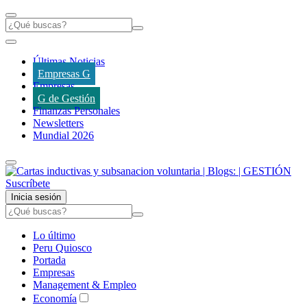
Últimas Noticias
Empresas G
Empresas
G de Gestión
Finanzas Personales
Newsletters
Mundial 2026
Suscríbete
Inicia sesión
Lo último
Peru Quiosco
Portada
Empresas
Management & Empleo
Economía