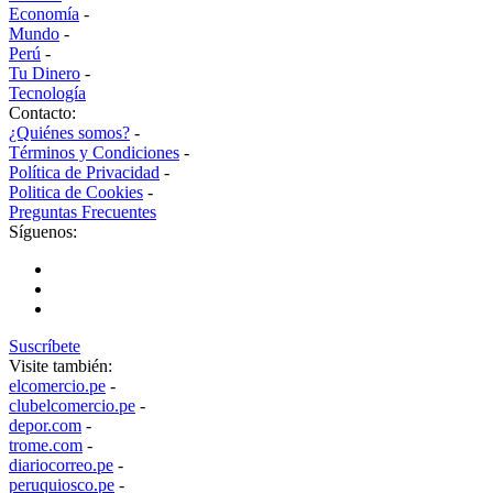
Economía
-
Mundo
-
Perú
-
Tu Dinero
-
Tecnología
Contacto:
¿Quiénes somos?
-
Términos y Condiciones
-
Política de Privacidad
-
Politica de Cookies
-
Preguntas Frecuentes
Síguenos:
Suscríbete
Visite también:
elcomercio.pe
-
clubelcomercio.pe
-
depor.com
-
trome.com
-
diariocorreo.pe
-
peruquiosco.pe
-