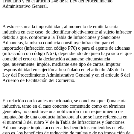
Tributario y en el artículo 248 de la Ley del Procedimiento
Administrativo General.
A esto se suma la imposibilidad, al momento de emitir la carta
inductiva en este caso, de identificar objetivamente al sujeto infractor
debido a que, conforme a la Tabla de Infracciones y Sanciones
Aduaneras, la misma conducta constituye infracción para el
importador (infracción con código P70) o para el agente de aduanas
(infracción con código N67), dependiendo de quien haya sido el que
cometió el error en la declaración aduanera; circunstancia
que, nuevamente, impide, mediante este tipo de cartas, imputar
responsabilidad en sujeción a lo señalado en el artículo 248 de la
Ley del Procedimiento Administrativo General y en el artículo 6 del
Acuerdo de Facilitación del Comercio.
En relación con lo antes mencionado, se concluye que: i)una carta
inductiva, tanto en el caso concreto comentado como en términos
generales, no constituye una notificación ni un requerimiento de
imputación de una conducta infractora al que se hace referencia en
el numeral 3 del rubro V de la Tabla de Infracciones y Sanciones
Aduanerasque impida acceder a los beneficios contenidos en ella;
esto es, los beneficios de reducción de multas o de no imposición de