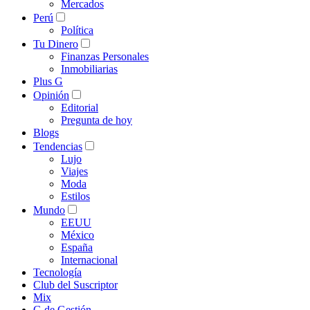
Mercados
Perú
Política
Tu Dinero
Finanzas Personales
Inmobiliarias
Plus G
Opinión
Editorial
Pregunta de hoy
Blogs
Tendencias
Lujo
Viajes
Moda
Estilos
Mundo
EEUU
México
España
Internacional
Tecnología
Club del Suscriptor
Mix
G de Gestión