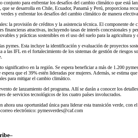
conjunto para enfrentar los desafíos del cambio climático que está la
, que se desarrolla en Chile, Ecuador, Panamá y Perú, proporciona recur
 verdes y enfrentar los desafíos del cambio climático de manera efectiva
 la provisión de créditos y la asistencia técnica. El componente de cr
es financieras atractivas, incluyendo tasas de interés concesionales y pe
vables y prácticas sostenibles en el uso del suelo para la agricultura y 
las pymes. Esta incluye la identificación y evaluación de proyectos so
a las IFL en el fortalecimiento de los sistemas de gestión de riesgos s
e.
ignificativo en la región. Se espera beneficiar a más de 1.200 pymes 
e espera que el 39% estén lideradas por mujeres. Además, se estima qu
les para mitigar el cambio climático.
ento de lanzamiento del programa. Allí se darán a conocer los detalles 
es de servicios tecnológicos de los cuatro países involucrados.
n ahora una oportunidad única para liderar esta transición verde, con el
l correo electrónico: pymesverdes@caf.com
ribe–