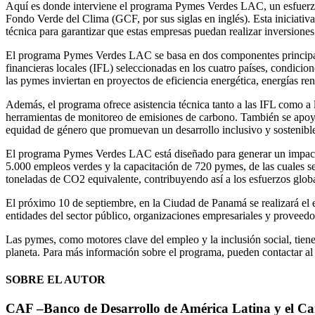
Aquí es donde interviene el programa Pymes Verdes LAC, un esfuerzo 
Fondo Verde del Clima (GCF, por sus siglas en inglés). Esta iniciativa
técnica para garantizar que estas empresas puedan realizar inversiones
El programa Pymes Verdes LAC se basa en dos componentes principales:
financieras locales (IFL) seleccionadas en los cuatro países, condicion
las pymes inviertan en proyectos de eficiencia energética, energías reno
Además, el programa ofrece asistencia técnica tanto a las IFL como a 
herramientas de monitoreo de emisiones de carbono. También se apoya 
equidad de género que promuevan un desarrollo inclusivo y sostenibl
El programa Pymes Verdes LAC está diseñado para generar un impacto s
5.000 empleos verdes y la capacitación de 720 pymes, de las cuales s
toneladas de CO2 equivalente, contribuyendo así a los esfuerzos globa
El próximo 10 de septiembre, en la Ciudad de Panamá se realizará el ev
entidades del sector público, organizaciones empresariales y proveedor
Las pymes, como motores clave del empleo y la inclusión social, tiene
planeta. Para más información sobre el programa, pueden contactar a
SOBRE EL AUTOR
CAF –Banco de Desarrollo de América Latina y el Ca