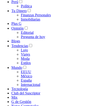
Perú
Política
Tu Dinero
Finanzas Personales
Inmobiliarias
Plus G
Opinión
Editorial
Pregunta de hoy
Blogs
Tendencias
Lujo
Viajes
Moda
Estilos
Mundo
EEUU
México
España
Internacional
Tecnología
Club del Suscriptor
Mix
G de Gestión
Notas Contratadas