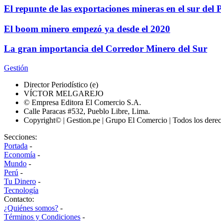
El repunte de las exportaciones mineras en el sur del 
El boom minero empezó ya desde el 2020
La gran importancia del Corredor Minero del Sur
Gestión
Director Periodístico (e)
VÍCTOR MELGAREJO
© Empresa Editora El Comercio S.A.
Calle Paracas #532, Pueblo Libre, Lima.
Copyright© | Gestion.pe | Grupo El Comercio | Todos los dere
Secciones:
Portada
-
Economía
-
Mundo
-
Perú
-
Tu Dinero
-
Tecnología
Contacto:
¿Quiénes somos?
-
Términos y Condiciones
-