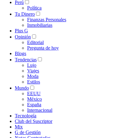
Perú
Política
Tu Dinero
Finanzas Personales
Inmobiliarias
Plus G
Opinión
Editorial
Pregunta de hoy
Blogs
Tendencias
Lujo
Viajes
Moda
Estilos
Mundo
EEUU
México
España
Internacional
Tecnología
Club del Suscriptor
Mix
G de Gestión
Notas Contratadas