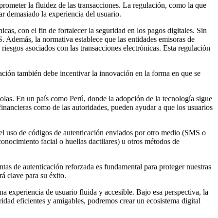
mprometer la fluidez de las transacciones. La regulación, como la que
ar demasiado la experiencia del usuario.
as, con el fin de fortalecer la seguridad en los pagos digitales. Sin
. Además, la normativa establece que las entidades emisoras de
s riesgos asociados con las transacciones electrónicas. Esta regulación
lación también debe incentivar la innovación en la forma en que se
dolas. En un país como Perú, donde la adopción de la tecnología sigue
 financieras como de las autoridades, pueden ayudar a que los usuarios
, el uso de códigos de autenticación enviados por otro medio (SMS o
onocimiento facial o huellas dactilares) u otros métodos de
entas de autenticación reforzada es fundamental para proteger nuestras
á clave para su éxito.
a experiencia de usuario fluida y accesible. Bajo esa perspectiva, la
ridad eficientes y amigables, podremos crear un ecosistema digital