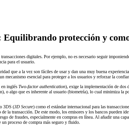
l: Equilibrando protección y com
transacciones digitales. Por ejemplo, no es necesario seguir imponiendo
cia para el usuario.
ridad que a la vez son fáciles de usar y dan una muy buena experiencia
n mecanismo esencial para proteger a los usuarios y reforzar la confianz
 en inglés
Two-factor authentication
), exige la implementación de dos d
), o algo que es inherente al usuario (biometría), lo cual minimiza la p
lo 3DS (
3D Secure
) como el estándar internacional para las transaccion
so de la transacción. De este modo, los emisores y los bancos pueden iden
riesgo de fraudes, especialmente en compras en línea. Al añadir una capa 
e un proceso de compra más seguro y fluido.