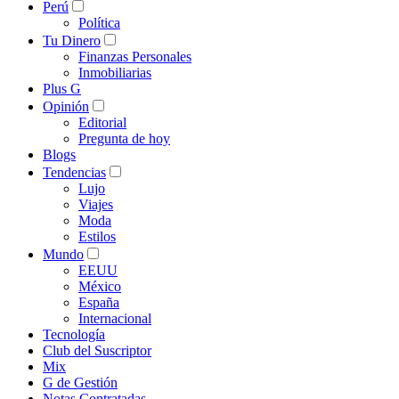
Perú
Política
Tu Dinero
Finanzas Personales
Inmobiliarias
Plus G
Opinión
Editorial
Pregunta de hoy
Blogs
Tendencias
Lujo
Viajes
Moda
Estilos
Mundo
EEUU
México
España
Internacional
Tecnología
Club del Suscriptor
Mix
G de Gestión
Notas Contratadas