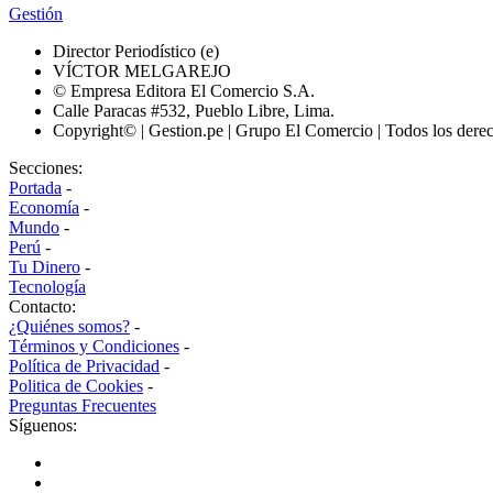
Gestión
Director Periodístico (e)
VÍCTOR MELGAREJO
© Empresa Editora El Comercio S.A.
Calle Paracas #532, Pueblo Libre, Lima.
Copyright© | Gestion.pe | Grupo El Comercio | Todos los dere
Secciones:
Portada
-
Economía
-
Mundo
-
Perú
-
Tu Dinero
-
Tecnología
Contacto:
¿Quiénes somos?
-
Términos y Condiciones
-
Política de Privacidad
-
Politica de Cookies
-
Preguntas Frecuentes
Síguenos: