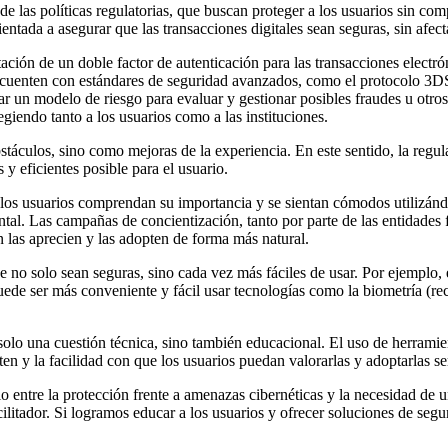
de las políticas regulatorias, que buscan proteger a los usuarios sin co
tada a asegurar que las transacciones digitales sean seguras, sin afect
ión de un doble factor de autenticación para las transacciones electrónic
cuenten con estándares de seguridad avanzados, como el protocolo 3DS
car un modelo de riesgo para evaluar y gestionar posibles fraudes u otro
giendo tanto a los usuarios como a las instituciones.
stáculos, sino como mejoras de la experiencia. En este sentido, la regu
y eficientes posible para el usuario.
e los usuarios comprendan su importancia y se sientan cómodos utilizán
ntal. Las campañas de concientización, tanto por parte de las entidades
n las aprecien y las adopten de forma más natural.
ue no solo sean seguras, sino cada vez más fáciles de usar. Por ejemplo
de ser más conveniente y fácil usar tecnologías como la biometría (rec
s solo una cuestión técnica, sino también educacional. El uso de herrami
n y la facilidad con que los usuarios puedan valorarlas y adoptarlas ser
o entre la protección frente a amenazas cibernéticas y la necesidad de un
ilitador. Si logramos educar a los usuarios y ofrecer soluciones de segu