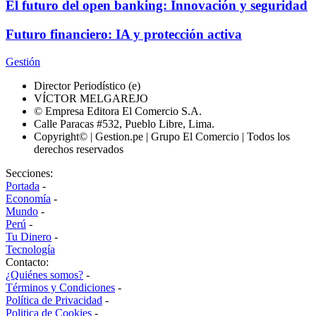
El futuro del open banking: Innovación y seguridad
Futuro financiero: IA y protección activa
Gestión
Director Periodístico (e)
VÍCTOR MELGAREJO
© Empresa Editora El Comercio S.A.
Calle Paracas #532, Pueblo Libre, Lima.
Copyright© | Gestion.pe | Grupo El Comercio | Todos los
derechos reservados
Secciones:
Portada
-
Economía
-
Mundo
-
Perú
-
Tu Dinero
-
Tecnología
Contacto:
¿Quiénes somos?
-
Términos y Condiciones
-
Política de Privacidad
-
Politica de Cookies
-