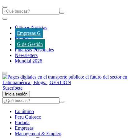
Últimas Noticias
Empresas G
Empresas
G de Gestión
Finanzas Personales
Newsletters
Mundial 2026
Suscríbete
Inicia sesión
Lo último
Peru Quiosco
Portada
Empresas
Management & Empleo