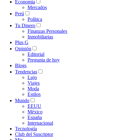
Economía
Mercados
Perú
Política
Tu Dinero
Finanzas Personales
Inmobiliarias
Plus G
Opinión
Editorial
Pregunta de hoy
Blogs
Tendencias
Lujo
Viajes
Moda
Estilos
Mundo
EEUU
México
España
Internacional
Tecnología
Club del Suscriptor
Mix