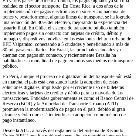
En varios países de América Latina, los pagos digitales ya son una
realidad en el sector transporte. En Costa Rica, a dos años de la
implementación de pagos electrónicos en su servicio nacional de
trenes y, posteriormente, algunas líneas de transporte, se ha logrado
una reducción del 30% del efectivo, mejorando la experiencia del
usuario final. En Chile, el sistema de transporte público también
implementó pagos sin contacto con tarjetas de crédito, débito y
prepago y dispositivos móviles, en las estaciones del tren urbano de
EFE Valparaíso, conectando a 5 ciudades y beneficiando a más de
80 mil pasajeros diarios. En Brasil, las principales ciudades ya
cuentan con pagos sin contacto, y recientemente Brasilia ha
habilitado esta modalidad de pago en todos sus medios de transporte
público.
En Perú, aunque el proceso de digitalización del transporte aún está
en marcha, el país está avanzando hacia la adopción de estas
soluciones digitales, impulsado por el creciente uso de billeteras
electrónicas y tarjetas de crédito y débito para la mayoría de las
transacciones. Entidades gubernamentales como el Banco Central de
Reserva (BCR) y la Autoridad de Transporte Urbano (ATU)
promueven la modernización de pagos en el país, debido al gran
alcance y éxito que está teniendo esta adopción como método de
pago instantáneo.
Desde la ATU, a través del reglamento del Sistema de Recaudo
Único (SRU) que fue publicado este año, se permitirá integrar los