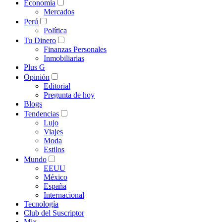
Economía
Mercados
Perú
Política
Tu Dinero
Finanzas Personales
Inmobiliarias
Plus G
Opinión
Editorial
Pregunta de hoy
Blogs
Tendencias
Lujo
Viajes
Moda
Estilos
Mundo
EEUU
México
España
Internacional
Tecnología
Club del Suscriptor
Mix