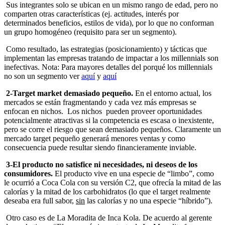
Sus integrantes solo se ubican en un mismo rango de edad, pero no
comparten otras características (ej. actitudes, interés por
determinados beneficios, estilos de vida), por lo que no conforman
un grupo homogéneo (requisito para ser un segmento).
Como resultado, las estrategias (posicionamiento) y tácticas que
implementan las empresas tratando de impactar a los millennials son
inefectivas. Nota: Para mayores detalles del porqué los millennials
no son un segmento ver
aquí
y
aquí
2-Target market demasiado pequeño.
En el entorno actual, los
mercados se están fragmentando y cada vez más empresas se
enfocan en nichos. Los nichos pueden proveer oportunidades
potencialmente atractivas si la competencia es escasa o inexistente,
pero se corre el riesgo que sean demasiado pequeños. Claramente un
mercado target pequeño generará menores ventas y como
consecuencia puede resultar siendo financieramente inviable.
3-El producto no satisfice ni necesidades, ni deseos de los
consumidores.
El producto vive en una especie de “limbo”, como
le ocurrió a Coca Cola con su versión C2, que ofrecía la mitad de las
calorías y la mitad de los carbohidratos (lo que el target realmente
deseaba era full sabor,
sin
las calorías y no una especie “híbrido”).
Otro caso es de La Moradita de Inca Kola. De acuerdo al gerente