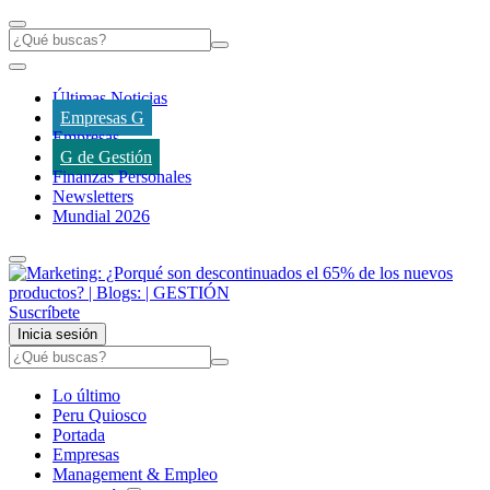
Últimas Noticias
Empresas G
Empresas
G de Gestión
Finanzas Personales
Newsletters
Mundial 2026
Suscríbete
Inicia sesión
Lo último
Peru Quiosco
Portada
Empresas
Management & Empleo