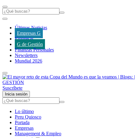
Últimas Noticias
Empresas G
Empresas
G de Gestión
Finanzas Personales
Newsletters
Mundial 2026
Suscríbete
Inicia sesión
Lo último
Peru Quiosco
Portada
Empresas
Management & Empleo