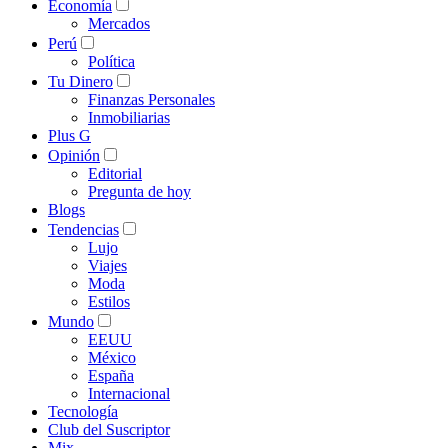
Economía
Mercados
Perú
Política
Tu Dinero
Finanzas Personales
Inmobiliarias
Plus G
Opinión
Editorial
Pregunta de hoy
Blogs
Tendencias
Lujo
Viajes
Moda
Estilos
Mundo
EEUU
México
España
Internacional
Tecnología
Club del Suscriptor
Mix