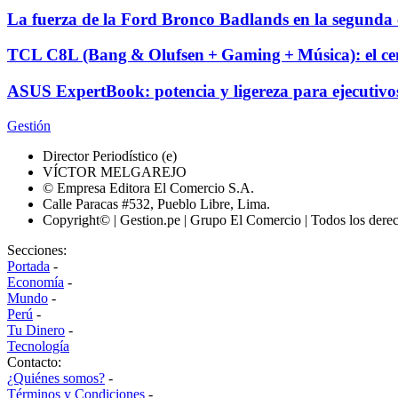
La fuerza de la Ford Bronco Badlands en la segunda 
TCL C8L (Bang & Olufsen + Gaming + Música): el cent
ASUS ExpertBook: potencia y ligereza para ejecutivo
Gestión
Director Periodístico (e)
VÍCTOR MELGAREJO
© Empresa Editora El Comercio S.A.
Calle Paracas #532, Pueblo Libre, Lima.
Copyright© | Gestion.pe | Grupo El Comercio | Todos los dere
Secciones:
Portada
-
Economía
-
Mundo
-
Perú
-
Tu Dinero
-
Tecnología
Contacto:
¿Quiénes somos?
-
Términos y Condiciones
-