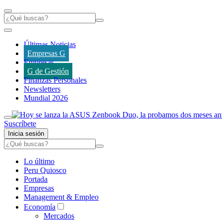
Últimas Noticias
Empresas G
Empresas
G de Gestión
Finanzas Personales
Newsletters
Mundial 2026
Suscríbete
Inicia sesión
Lo último
Peru Quiosco
Portada
Empresas
Management & Empleo
Economía
Mercados