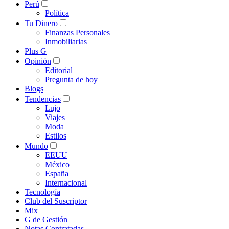
Perú
Política
Tu Dinero
Finanzas Personales
Inmobiliarias
Plus G
Opinión
Editorial
Pregunta de hoy
Blogs
Tendencias
Lujo
Viajes
Moda
Estilos
Mundo
EEUU
México
España
Internacional
Tecnología
Club del Suscriptor
Mix
G de Gestión
Notas Contratadas