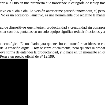
rte a la Duo en una propuesta que trasciende la categoría de laptop trad
tivo en el día a día. La versión anterior me pareció innovadora, sí, p
 No es un accesorio llamativo, es una herramienta que redefine la manera
d de dispositivos que integren productividad y creatividad sin compr
contar con dos pantallas en un solo equipo significa reducir fricciones
nológica. Es un aliado para quienes buscan transformar ideas en conten
 de la creación digital. Hoy se lanza oficialmente, pero quienes la prob
va forma de entender la productividad, y lo hace en un momento en que 
ú a un precio oficial de S/ 12,599.