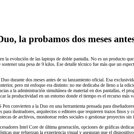
uo, la probamos dos meses ante
 la evolución de las laptops de doble pantalla. No es un producto que
 sostener una pesa de 9 kilos. Ese detalle técnico fue más que un espec
 Duo durante dos meses antes de su lanzamiento oficial. Esa exclusivid
erior, pero mi enfoque era distinto: no me dedicaba de lleno a la edici
cias a la administración simultánea de material en dos pantallas, el pr
icar la productividad en un entorno donde el tiempo es el recurso más v
ASUS Pen convierten a la Duo en una herramienta pensada para diseñadores
s para ilustradores, arquitectos o editores que requieren trazos finos y c
tecas de archivos, monitorear redes sociales o gestionar proyectos sin in
cesadores Intel Core de última generación, opciones de gráficas dedic
icas que refuerzan la experiencia visual y aseguran que el dispositivo