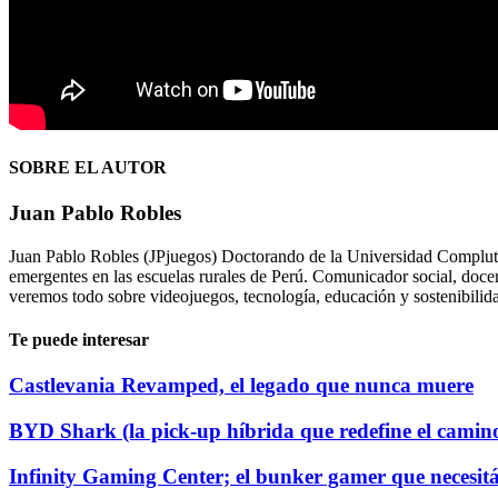
SOBRE EL AUTOR
Juan Pablo Robles
Juan Pablo Robles (JPjuegos) Doctorando de la Universidad Complute
emergentes en las escuelas rurales de Perú. Comunicador social, doce
veremos todo sobre videojuegos, tecnología, educación y sostenibilid
Te puede interesar
Castlevania Revamped, el legado que nunca muere
BYD Shark (la pick-up híbrida que redefine el camin
Infinity Gaming Center; el bunker gamer que necesi