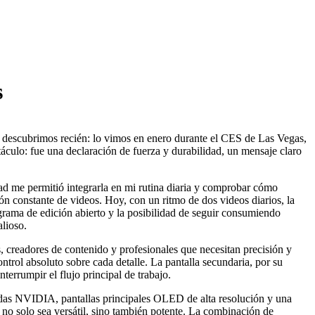
s
 descubrimos recién: lo vimos en enero durante el CES de Las Vegas,
táculo: fue una declaración de fuerza y durabilidad, un mensaje claro
ad me permitió integrarla en mi rutina diaria y comprobar cómo
ón constante de videos. Hoy, con un ritmo de dos videos diarios, la
ograma de edición abierto y la posibilidad de seguir consumiendo
alioso.
, creadores de contenido y profesionales que necesitan precisión y
ontrol absoluto sobre cada detalle. La pantalla secundaria, por su
terrumpir el flujo principal de trabajo.
adas NVIDIA, pantallas principales OLED de alta resolución y una
 no solo sea versátil, sino también potente. La combinación de