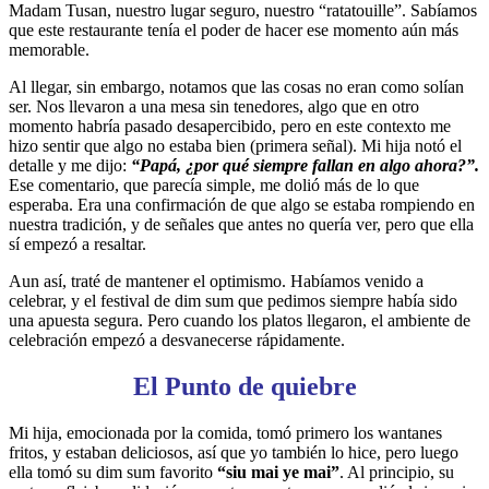
Madam Tusan, nuestro lugar seguro, nuestro “ratatouille”. Sabíamos
que este restaurante tenía el poder de hacer ese momento aún más
memorable.
Al llegar, sin embargo, notamos que las cosas no eran como solían
ser. Nos llevaron a una mesa sin tenedores, algo que en otro
momento habría pasado desapercibido, pero en este contexto me
hizo sentir que algo no estaba bien (primera señal). Mi hija notó el
detalle y me dijo:
“Papá, ¿por qué siempre fallan en algo ahora?”.
Ese comentario, que parecía simple, me dolió más de lo que
esperaba. Era una confirmación de que algo se estaba rompiendo en
nuestra tradición, y de señales que antes no quería ver, pero que ella
sí empezó a resaltar.
Aun así, traté de mantener el optimismo. Habíamos venido a
celebrar, y el festival de dim sum que pedimos siempre había sido
una apuesta segura. Pero cuando los platos llegaron, el ambiente de
celebración empezó a desvanecerse rápidamente.
El Punto de quiebre
Mi hija, emocionada por la comida, tomó primero los wantanes
fritos, y estaban deliciosos, así que yo también lo hice, pero luego
ella tomó su dim sum favorito
“siu mai ye mai”
. Al principio, su