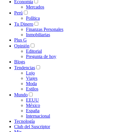
Economía
Mercados
Perú
Política
Tu Dinero
Finanzas Personales
Inmobiliarias
Plus G
Opinión
Editorial
Pregunta de hoy
Blogs
Tendencias
Lujo
Viajes
Moda
Estilos
Mundo
EEUU
México
España
Internacional
Tecnología
Club del Suscriptor
Mix