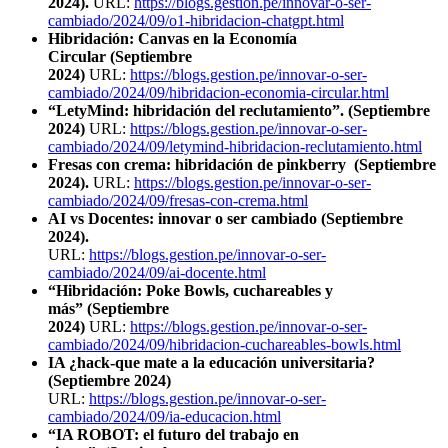
2024).
URL:
https://blogs.gestion.pe/innovar-o-ser-
cambiado/2024/09/o1-hibridacion-chatgpt.html
Hibridación: Canvas en la Economía
Circular
(Septiembre
2024)
URL:
https://blogs.gestion.pe/innovar-o-ser-
cambiado/2024/09/hibridacion-economia-circular.html
“LetyMind: hibridación del reclutamiento”. (Septiembre
2024)
URL:
https://blogs.gestion.pe/innovar-o-ser-
cambiado/2024/09/letymind-hibridacion-reclutamiento.html
Fresas con crema: hibridación de pinkberry (Septiembre
2024).
URL:
https://blogs.gestion.pe/innovar-o-ser-
cambiado/2024/09/fresas-con-crema.html
AI vs Docentes: innovar o ser cambiado (Septiembre
2024).
URL:
https://blogs.gestion.pe/innovar-o-ser-
cambiado/2024/09/ai-docente.html
“Hibridación: Poke Bowls, cuchareables y
más”
(Septiembre
2024)
URL:
https://blogs.gestion.pe/innovar-o-ser-
cambiado/2024/09/hibridacion-cuchareables-bowls.html
IA ¿hack-que mate a la educación universitaria?
(Septiembre 2024)
URL:
https://blogs.gestion.pe/innovar-o-ser-
cambiado/2024/09/ia-educacion.html
“IA ROBOT: el futuro del trabajo en