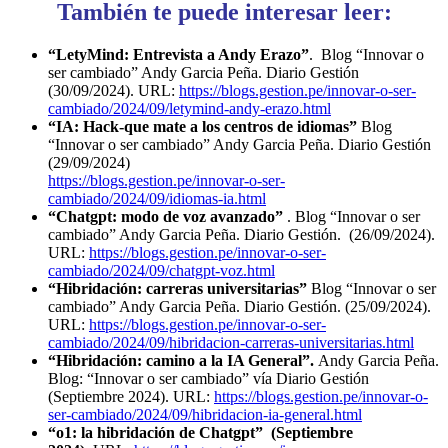
También te puede interesar leer:
“LetyMind: Entrevista a Andy Erazo”
. Blog “Innovar o
ser cambiado” Andy Garcia Peña. Diario Gestión
(30/09/2024). URL:
https://blogs.gestion.pe/innovar-o-ser-
cambiado/2024/09/letymind-andy-erazo.html
“IA: Hack-que mate a los centros de idiomas”
Blog
“Innovar o ser cambiado” Andy Garcia Peña. Diario Gestión
(29/09/2024)
https://blogs.gestion.pe/innovar-o-ser-
cambiado/2024/09/idiomas-ia.html
“Chatgpt: modo de voz avanzado”
. Blog “Innovar o ser
cambiado” Andy Garcia Peña. Diario Gestión. (26/09/2024).
URL:
https://blogs.gestion.pe/innovar-o-ser-
cambiado/2024/09/chatgpt-voz.html
“Hibridación: carreras universitarias”
Blog “Innovar o ser
cambiado” Andy Garcia Peña. Diario Gestión. (25/09/2024).
URL:
https://blogs.gestion.pe/innovar-o-ser-
cambiado/2024/09/hibridacion-carreras-universitarias.html
“Hibridación: camino a la IA General”.
Andy Garcia Peña.
Blog: “Innovar o ser cambiado” vía Diario Gestión
(Septiembre 2024). URL:
https://blogs.gestion.pe/innovar-o-
ser-cambiado/2024/09/hibridacion-ia-general.html
“o1: la hibridación de Chatgpt” (Septiembre