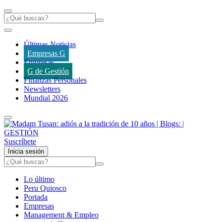
Últimas Noticias
Empresas G
Empresas
G de Gestión
Finanzas Personales
Newsletters
Mundial 2026
Suscríbete
Inicia sesión
Lo último
Peru Quiosco
Portada
Empresas
Management & Empleo