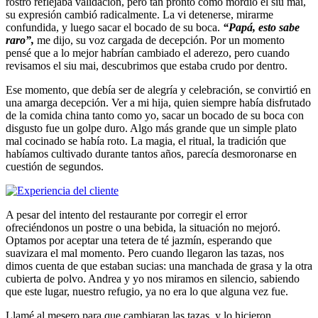
rostro reflejaba validación, pero tan pronto como mordió el siu mai,
su expresión cambió radicalmente. La vi detenerse, mirarme
confundida, y luego sacar el bocado de su boca.
“Papá, esto sabe
raro”,
me dijo, su voz cargada de decepción. Por un momento
pensé que a lo mejor habrían cambiado el aderezo, pero cuando
revisamos el siu mai, descubrimos que estaba crudo por dentro.
Ese momento, que debía ser de alegría y celebración, se convirtió en
una amarga decepción. Ver a mi hija, quien siempre había disfrutado
de la comida china tanto como yo, sacar un bocado de su boca con
disgusto fue un golpe duro. Algo más grande que un simple plato
mal cocinado se había roto. La magia, el ritual, la tradición que
habíamos cultivado durante tantos años, parecía desmoronarse en
cuestión de segundos.
A pesar del intento del restaurante por corregir el error
ofreciéndonos un postre o una bebida, la situación no mejoró.
Optamos por aceptar una tetera de té jazmín, esperando que
suavizara el mal momento. Pero cuando llegaron las tazas, nos
dimos cuenta de que estaban sucias: una manchada de grasa y la otra
cubierta de polvo. Andrea y yo nos miramos en silencio, sabiendo
que este lugar, nuestro refugio, ya no era lo que alguna vez fue.
Llamé al mesero para que cambiaran las tazas, y lo hicieron