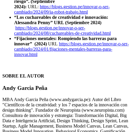
riesgo”.
(Septiembre
2024):
URL:
https://blogs.gestion.pe/innovar-o-ser-
cambiado/2024/09/ia-robot-trabajo.html
“Los cuchareables de creatividad e innovación:
Alessandra Penny” URL (Septiembre 2024)
https://blogs.gestion.pe/innovar-o-ser-
cambiado/2024/08/cuchareables-de-creatividad.html
“Fijaciones mentales: Rompiendo las barreras para
innovar” (2024)
URL
https://blogs.gestion.pe/innovar-o-ser-
cambiado/2024/01/fijaciones-mentales-barreras-para-
innovar.html
SOBRE EL AUTOR
Andy Garcia Peña
MBA Andy Garcia Peña (www.andygarcia.pe): Autor del Libro
"Científicos de la creatividad: y los 7 espacios de la innovación con
design thinking". Fundador de Neuropista (www.neuropista.com)
Consultora de innovación y estrategia: Transformación Digital, Big
Data e Inteligencia Artificial, Design Thinking, Design Sprint, Lean
Startup, Agile Management, Business Model Canvas, Lean Canvas,
Business Model Innovation, Behavioral Economics, Gamificación