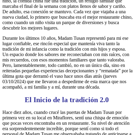
niño, la comida china fue una tradición, un refugio familiar que
marcaba el final de la semana con platos llenos de sabor y cariño.
De adulto, esa conexión se mantuvo. Cada vez que viajaba a una
nueva ciudad, lo primero que buscaba era el mejor restaurante chino,
como cuando un niño visita un parque de diversiones y busca
descubrir los mejores lugares.
Durante los últimos 10 años, Madam Tusan representó para mi ese
lugar confiable, ese rincón especial que mantenía viva tanto la
tradición de mi infancia como la tradición con mis hijos y esposa.
Un espacio donde los sabores me reconectaban con mis raíces, con
mis recuerdos, con esos momentos familiares que tanto valoraba.
Pero, lamentablemente, todo cambió, no en un único día, sino en
reiteradas pequeñas experiencias decepcionantes y “rematada” por la
última gota que derramó el vaso hace unos días atrás (jueves
03/10/2024) que me llevaron a despedirme de esta marca que nos
acompañó, a mi familia y a mí, durante una década.
El Inicio de la tradición 2.0
Hace diez años, cuando crucé las puertas de Madam Tusan por
primera vez en su local en Miraflores, sentí una chispa de emoción
que pocas veces encontraba en un restaurante. Su nivel de atención
era sorprendentemente increíble, porque sentí como si todo el
personal de Madam Tusan me observababa tratando de anticiparse a