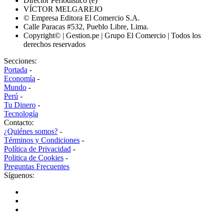
Director Periodístico (e)
VÍCTOR MELGAREJO
© Empresa Editora El Comercio S.A.
Calle Paracas #532, Pueblo Libre, Lima.
Copyright© | Gestion.pe | Grupo El Comercio | Todos los
derechos reservados
Secciones:
Portada
-
Economía
-
Mundo
-
Perú
-
Tu Dinero
-
Tecnología
Contacto:
¿Quiénes somos?
-
Términos y Condiciones
-
Política de Privacidad
-
Politica de Cookies
-
Preguntas Frecuentes
Síguenos: