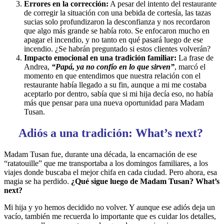
Errores en la corrección:
A pesar del intento del restaurante
de corregir la situación con una bebida de cortesía, las tazas
sucias solo profundizaron la desconfianza y nos recordaron
que algo más grande se había roto. Se enfocaron mucho en
apagar el incendio, y no tanto en qué pasará luego de ese
incendio. ¿Se habrán preguntado si estos clientes volverán?
Impacto emocional en una tradición familiar:
La frase de
Andrea,
“Papá, ya no confío en lo que sirven”
, marcó el
momento en que entendimos que nuestra relación con el
restaurante había llegado a su fin, aunque a mi me costaba
aceptarlo por dentro, sabía que si mi hija decía eso, no había
más que pensar para una nueva oportunidad para Madam
Tusan.
Adiós a una tradición: What’s next?
Madam Tusan fue, durante una década, la encarnación de ese
“ratatouille” que me transportaba a los domingos familiares, a los
viajes donde buscaba el mejor chifa en cada ciudad. Pero ahora, esa
magia se ha perdido.
¿Qué sigue luego de Madam Tusan? What’s
next?
Mi hija y yo hemos decidido no volver. Y aunque ese adiós deja un
vacío, también me recuerda lo importante que es cuidar los detalles,