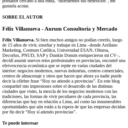
poblador cercano a una mina, “disfrutemos sus beneficios”, me
gustaría acotar.
SOBRE EL AUTOR
Félix Villanueva - Aurum Consultoría y Mercado
Félix Villanueva.
Si bien muchos amigos no podían creerlo, luego
de 15 años de vivir, enseñar y trabajar en Lima –donde Arellano
Marketing, Centrum Católica, Universidad ESAN, Oltursa,
Decorlux, PNUD, SAP y Dunkin Donuts enriquecieron mi CV–,
decidí asumir nuevos retos profesionales en provincias, encontré una
efervescencia económica que se repite en varias ciudades del
interior: negocios modernos, nuevas industrias, centros comerciales,
centros de almacenaje y otros que hacen que ahora ya nadie puede
decir la célebre frase “Hoy no atiendo a provincias”. En este blog
compartiré mis impresiones sobre el desarrollo de las distintas
ciudades que visito, la mezcla de los negocios modernos con las
tradiciones, las formas de vivir peculiares de cada provincia, las
diferencias que hay en relación a Lima, así como las innumerables
oportunidades que aún están a la espera de que las empresas decidan
por fin decir “Hoy sí atiendo provincias”.
Te puede interesar