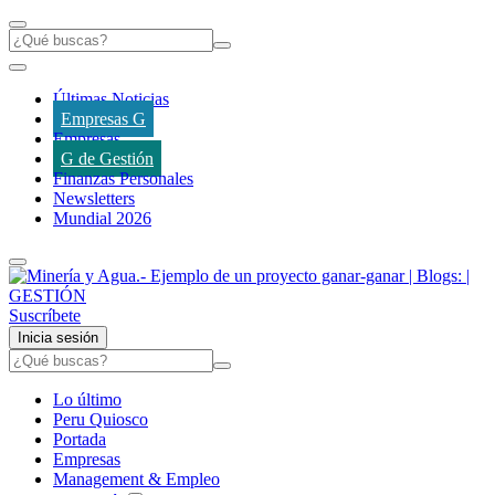
Últimas Noticias
Empresas G
Empresas
G de Gestión
Finanzas Personales
Newsletters
Mundial 2026
Suscríbete
Inicia sesión
Lo último
Peru Quiosco
Portada
Empresas
Management & Empleo