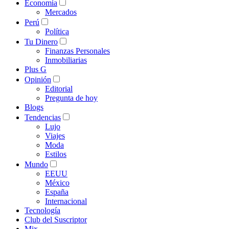
Economía
Mercados
Perú
Política
Tu Dinero
Finanzas Personales
Inmobiliarias
Plus G
Opinión
Editorial
Pregunta de hoy
Blogs
Tendencias
Lujo
Viajes
Moda
Estilos
Mundo
EEUU
México
España
Internacional
Tecnología
Club del Suscriptor
Mix