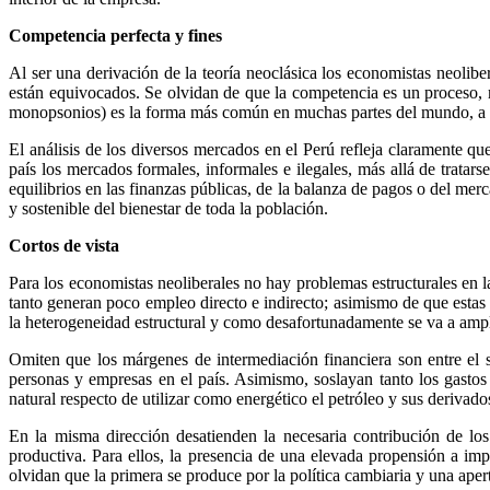
Competencia perfecta y fines
Al ser una derivación de la teoría neoclásica los economistas neolib
están equivocados. Se olvidan de que la competencia es un proceso, 
monopsonios) es la forma más común en muchas partes del mundo, a l
El análisis de los diversos mercados en el Perú refleja claramente q
país los mercados formales, informales e ilegales, más allá de trata
equilibrios en las finanzas públicas, de la balanza de pagos o del mer
y sostenible del bienestar de toda la población.
Cortos de vista
Para los economistas neoliberales no hay problemas estructurales en l
tanto generan poco empleo directo e indirecto; asimismo de que estas
la heterogeneidad estructural y como desafortunadamente se va a amp
Omiten que los márgenes de intermediación financiera son entre el 
personas y empresas en el país. Asimismo, soslayan tanto los gastos 
natural respecto de utilizar como energético el petróleo y sus derivad
En la misma dirección desatienden la necesaria contribución de los
productiva. Para ellos, la presencia de una elevada propensión a im
olvidan que la primera se produce por la política cambiaria y una aper