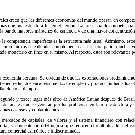
erales creen que las diferentes economías del mundo operan en competen
más que una estructura fija en el tiempo. La presencia de competencia 
a par de mayores márgenes de ganancia y de una mayor concentración d
ue la competencia imperfecta es la estructura más usual. Asimismo, es
rse como anexos o realidades complementarias. Por otra parte, muchas 
cado monetario en fines en si mismo. Al respecto, estos son relevantes pe
a economía peruana. Se olvidan de que las exportaciones predominantes 
 tienen reducidos encadenamientos de empleo y producción hacia los ot
liando en el tiempo.
segundo y tercer lugar más altos de América Latina después de Brasi
adicionales que se generan por los problemas en la infraestructura y 
os más costosos y contaminantes.
 mercados de capitales, de valores y el sistema financiero con relaci
portar, y concentración del ingreso que reducen el multiplicador del g
tura comercial asimétrica e indiscriminada.