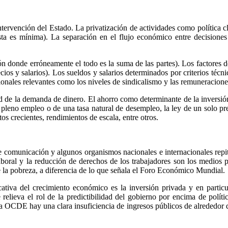
ntervención del Estado. La privatización de actividades como política c
 esta es mínima). La separación en el flujo económico entre decisi
n donde erróneamente el todo es la suma de las partes). Los factores 
ios y salarios). Los sueldos y salarios determinados por criterios téc
cionales relevantes como los niveles de sindicalismo y las remuneracion
ad de la demanda de dinero. El ahorro como determinante de la inversión. 
leno empleo o de una tasa natural de desempleo, la ley de un solo prec
os crecientes, rendimientos de escala, entre otros.
comunicación y algunos organismos nacionales e internacionales repit
oral y la reducción de derechos de los trabajadores son los medios p
e la pobreza, a diferencia de lo que señala el Foro Económico Mundial.
iva del crecimiento económico es la inversión privada y en particular
lieva el rol de la predictibilidad del gobierno por encima de polític
 la OCDE hay una clara insuficiencia de ingresos públicos de alrededo