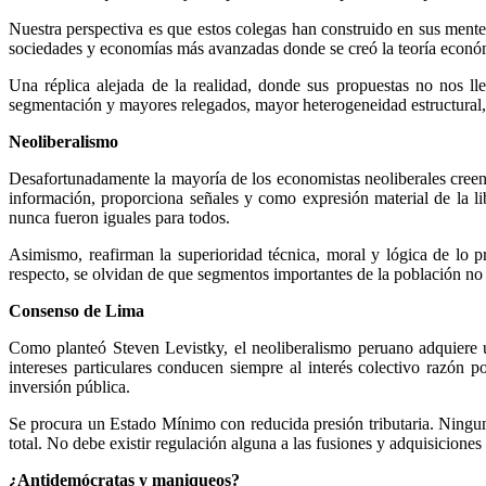
Nuestra perspectiva es que estos colegas han construido en sus mente
sociedades y economías más avanzadas donde se creó la teoría económi
Una réplica alejada de la realidad, donde sus propuestas no nos ll
segmentación y mayores relegados, mayor heterogeneidad estructural, c
Neoliberalismo
Desafortunadamente la mayoría de los economistas neoliberales creen
información, proporciona señales y como expresión material de la l
nunca fueron iguales para todos.
Asimismo, reafirman la superioridad técnica, moral y lógica de lo pr
respecto, se olvidan de que segmentos importantes de la población no t
Consenso de Lima
Como planteó Steven Levistky, el neoliberalismo peruano adquiere
intereses particulares conducen siempre al interés colectivo razón p
inversión pública.
Se procura un Estado Mínimo con reducida presión tributaria. Ninguna
total. No debe existir regulación alguna a las fusiones y adquisicione
¿Antidemócratas y maniqueos?