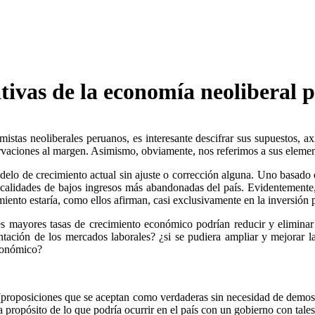
tivas de la economía neoliberal 
tas neoliberales peruanos, es interesante descifrar sus supuestos, axi
rvaciones al margen. Asimismo, obviamente, nos referimos a sus element
lo de crecimiento actual sin ajuste o corrección alguna. Uno basado en 
 localidades de bajos ingresos más abandonadas del país. Evidentemente
imiento estaría, como ellos afirman, casi exclusivamente en la inversión
ales mayores tasas de crecimiento económico podrían reducir y eliminar
tación de los mercados laborales? ¿si se pudiera ampliar y mejorar la
económico?
s (proposiciones que se aceptan como verdaderas sin necesidad de demos
 propósito de lo que podría ocurrir en el país con un gobierno con tales