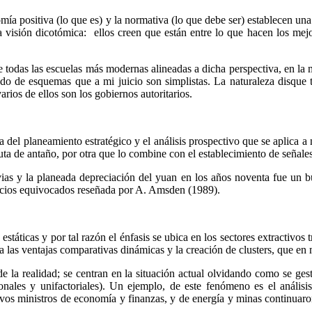
mía positiva (lo que es) y la normativa (lo que debe ser) establecen una
 visión dicotómica: ellos creen que están entre lo que hacen los mej
e todas las escuelas más modernas alineadas a dicha perspectiva, en la 
ndo de esquemas que a mi juicio son simplistas. La naturaleza disque t
arios de ellos son los gobiernos autoritarios.
 del planeamiento estratégico y el análisis prospectivo que se aplica a 
luta de antaño, por otra que lo combine con el establecimiento de señale
revias y la planeada depreciación del yuan en los años noventa fue un
recios equivocados reseñada por A. Amsden (1989).
 estáticas y por tal razón el énfasis se ubica en los sectores extractivo
e a las ventajas comparativas dinámicas y la creación de clusters, que 
 la realidad; se centran en la situación actual olvidando como se gest
sionales y unifactoriales). Un ejemplo, de este fenómeno es el análi
ivos ministros de economía y finanzas, y de energía y minas continuaron