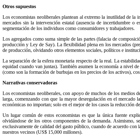
Otros supuestos
Los economistas neoliberales plantean al extremo la inutilidad de la i
mercados sin la intervención estatal (ausencia de incertidumbre o
segmentación de los individuos como consumidores y trabajadores.
Los agregados como suma simple de las partes (falacia de composició
producción y Ley de Say). La flexibilidad plena en los mercados (prec
de producción, olvidando otros elementos sociales, políticos e institu
La separación de la esfera monetaria respecto de la real. La estabilid
equidad cuando van juntas). También asumen la economía a nivel de p
(como son la formación de burbujas en los precios de los activos), cost
Narrativas conservadoras
Los economistas neoliberales, con apoyo de muchos de los medios de 
larga, comenzando con que la mayor desregulación en el mercado lab
económicas no importan; solo en el mejor de los casos la reducción d
Un lugar común de estos economistas es que la única fuente explicat
olvidándose de los otros componentes de la demanda. Asimismo, se re
exclusivamente de calidad del gasto público, cuando de acuerdo con
nuestros vecinos (US$ 15,000 millones).