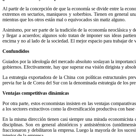
Al partir de la concepción de que la economía se divide entre la econo
extremos en sectarios, maniqueos y soberbios. Tienen en general una
mientras que los otros están mal o equivocados sin matiz alguno.
Asimismo, por ser parte de la tradición de la economía neoclásica y d
y llegar a acuerdos; algunos solo tratan de imponer sus ideas partie
encima y no al lado de la sociedad. El mejor espacio para trabajar de v
Confundidos
Guiados por la ideología del mercado absoluto soslayan la importancia
gobiernos. Efectivamente, hay que superar esa visión dirigista y abso
La estrategia exportadora de la China con políticas estructurales p
previa fue la de Corea del Sur con la denominada estrategia de los p
Ventajas competitivas dinámicas
Por otra parte, estos economistas insisten en las ventajas comparativas
a los sectores extractivos como la diversificación productiva con bas
En la misma dirección tienen casi siempre una mirada economicista de
disciplinas. Son en general ahistóricos y antisistémicos (unidimen
fraccionaron y debilitaron la empresa. Luego la mayoría de los suces
interior de la empresa.