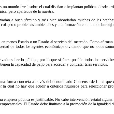
s un mundo irreal sobre el cual diseñan e implantan políticas desde arr
ca, pero apartados de la nuestra.
evarían a buen término y más bien ahondarían muchas de las brechas ex
olapso o problemas ambientales y a la formación continua de burbujas en
 en menos Estado o un Estado al servicio del mercado. Como afirman lo
ibertad de todos los agentes económicos olvidando que no todos somos
ivado sobre lo público, por lo que si fuera posible todos los servici
ienen la capacidad de pago para acceder y contratar tales servicios.
 una forma concreta a través del denominado Consenso de Lima que 
or la cual no hay que acudir a criterios rigurosos para seleccionar p
 empresa pública es justificable. No cabe intervención estatal alguna
s empresariales. El Estado debe limitarse a la promoción de la igualdad d