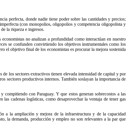
cia perfecta, donde nadie tiene poder sobre las cantidades y precios;
imperfecta (con monopolios, oligopolios y competencia oligopolista y
e la riqueza e ingresos.
tos economistas no analizan a profundidad como interactúan en nuestro
veces se confunden convirtiendo los objetivos instrumentales como los
ro el objetivo final de los economistas es procurar la mejora sostenida
de los sectores extractivos tienen elevada intensidad de capital y por
ros sectores productivos internos. También soslayan la importancia de
l y compitiendo con Paraguay. Y que estos generan sobrecostos a las
en las cadenas logísticas, como desaprovechar la ventaja de tener gas
ón a la ampliación y mejora de la infraestructura y de la capacidad
asto, la demanda, producción y empleo no son relevantes a la par que