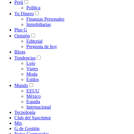
Perú
Política
Tu Dinero
Finanzas Personales
Inmobiliarias
Plus G
Opinión
Editorial
Pregunta de hoy
Blogs
Tendencias
Lujo
Viajes
Moda
Estilos
Mundo
EEUU
México
España
Internacional
Tecnología
Club del Suscriptor
Mix
G de Gestión
Notas Contratadas