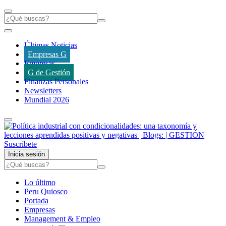
Últimas Noticias
Empresas G
Empresas
G de Gestión
Finanzas Personales
Newsletters
Mundial 2026
Suscríbete
Inicia sesión
Lo último
Peru Quiosco
Portada
Empresas
Management & Empleo