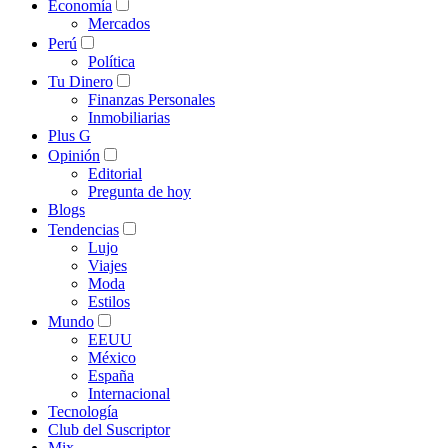
Economía
Mercados
Perú
Política
Tu Dinero
Finanzas Personales
Inmobiliarias
Plus G
Opinión
Editorial
Pregunta de hoy
Blogs
Tendencias
Lujo
Viajes
Moda
Estilos
Mundo
EEUU
México
España
Internacional
Tecnología
Club del Suscriptor
Mix