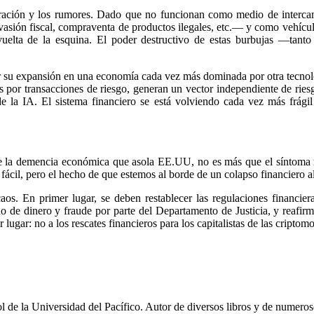
eración y los rumores. Dado que no funcionan como medio de intercamb
—evasión fiscal, compraventa de productos ilegales, etc.— y como vehícul
 vuelta de la esquina. El poder destructivo de estas burbujas —ta
su expansión en una economía cada vez más dominada por otra tecnología 
ás por transacciones de riesgo, generan un vector independiente de ri
de la IA. El sistema financiero se está volviendo cada vez más frági
 de la demencia económica que asola EE.UU, no es más que el síntoma 
fácil, pero el hecho de que estemos al borde de un colapso financiero a
 caos. En primer lugar, se deben restablecer las regulaciones financie
do de dinero y fraude por parte del Departamento de Justicia, y reafirm
 lugar: no a los rescates financieros para los capitalistas de las criptomo
 de la Universidad del Pacífico. Autor de diversos libros y de numeros