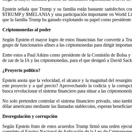
Epstein señala que Trump y su familia están bastante satisfechos c
$TRUMP y $MELANIA y una participación importante en World Libert
que la familia Trump ha ganado explotando su papel como presidente 
Criptomonedas al poder
Según Epstein el mayor logro de estos financistas fue convertir a T
grupo de funcionarios afines a las criptomonedas para dirigir importan
Entre estos a Paul Atkins como presidente de la Comisión de Bolsa y
de zar de la IA y las criptomonedas, para el que designó a David Sack
¿Proyecto político?
Epstein anota que la velocidad, el alcance y la magnitud del resurg
este proyecto y a qué precio? Aprovechando la codicia y la corrupc
busca revolucionar el sistema financiero para situar a las criptomone
No solo pretenden controlar el sistema financiero privado, sino tamb
dólar americano mediante las llamadas stablecoins, esperan benefici
Desregulación y corrupción
Según Epstein fruto de estos acuerdos Trump firmó una orden ejecutiv
completo el Equipo Nacional de Aplicación de la Ley de Criptomoned