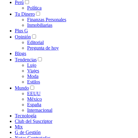
Perú
Política
Tu Dinero
Finanzas Personales
Inmobiliarias
Plus G
Opinión
Editorial
Pregunta de hoy
Blogs
Tendencias
Lujo
Viajes
Moda
Estilos
Mundo
EEUU
México
España
Internacional
Tecnología
Club del Suscriptor
Mix
G de Gestión
Notas Contratadas