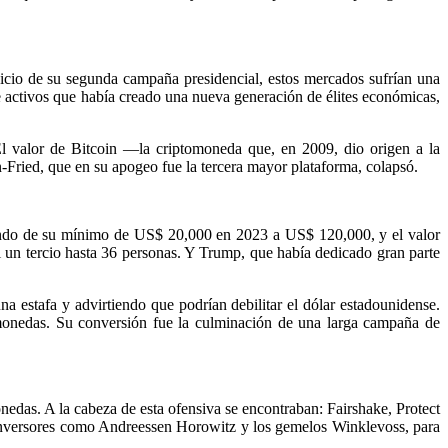
inicio de su segunda campaña presidencial, estos mercados sufrían una
de activos que había creado una nueva generación de élites económicas,
 El valor de Bitcoin —la criptomoneda que, en 2009, dio origen a la
ried, que en su apogeo fue la tercera mayor plataforma, colapsó.
asando de su mínimo de US$ 20,000 en 2023 a US$ 120,000, y el valor
si un tercio hasta 36 personas. Y Trump, que había dedicado gran parte
a estafa y advirtiendo que podrían debilitar el dólar estadounidense.
monedas. Su conversión fue la culminación de una larga campaña de
das. A la cabeza de esta ofensiva se encontraban: Fairshake, Protect
nversores como Andreessen Horowitz y los gemelos Winklevoss, para