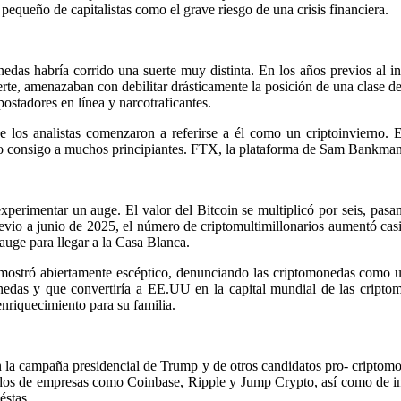
pequeño de capitalistas como el grave riesgo de una crisis financiera.
onedas habría corrido una suerte muy distinta. En los años previos al 
erte, amenazaban con debilitar drásticamente la posición de una clase 
ostadores en línea y narcotraficantes.
e los analistas comenzaron a referirse a él como un criptoinvierno.
 consigo a muchos principiantes. FTX, la plataforma de Sam Bankman-F
experimentar un auge. El valor del Bitcoin se multiplicó por seis, p
 previo a junio de 2025, el número de criptomultimillonarios aumentó ca
uge para llegar a la Casa Blanca.
 mostró abiertamente escéptico, denunciando las criptomonedas como un
nedas y que convertiría a EE.UU en la capital mundial de las cripto
nriquecimiento para su familia.
a campaña presidencial de Trump y de otros candidatos pro- criptomone
ndos de empresas como Coinbase, Ripple y Jump Crypto, así como de i
éstas.