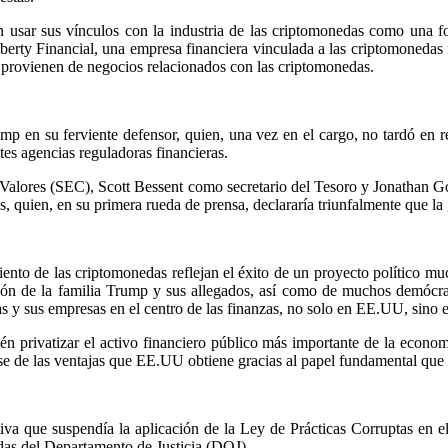
on usar sus vínculos con la industria de las criptomonedas como una 
y Financial, una empresa financiera vinculada a las criptomonedas 
provienen de negocios relacionados con las criptomonedas.
rump en su ferviente defensor, quien, una vez en el cargo, no tardó en
tes agencias reguladoras financieras.
 Valores (SEC), Scott Bessent como secretario del Tesoro y Jonathan 
s, quien, en su primera rueda de prensa, declararía triunfalmente que la
imiento de las criptomonedas reflejan el éxito de un proyecto político
ión de la familia Trump y sus allegados, así como de muchos demócra
das y sus empresas en el centro de las finanzas, no solo en EE.UU, sino
ién privatizar el activo financiero público más importante de la econom
arse de las ventajas que EE.UU obtiene gracias al papel fundamental q
a que suspendía la aplicación de la Ley de Prácticas Corruptas en el 
as del Departamento de Justicia (DOJ).