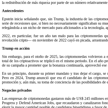
la redistribución de más riqueza por parte de un número relativamente 
Antecedentes
Epstein inicia señalando que, sin Trump, la industria de las criptom
serie de recesiones que, si bien no necesariamente significaban su mu
relegándola a un nicho de mercado para aficionados a la tecnología, ap
2022, en particular, fue un año tan malo para las criptomonedas qu
revolución cripto— en noviembre de 2022 cayó en picada, arrastrando
Trump en acción
Sin embargo, para el otoño de 2025, las criptomonedas volvieron a 
total de los criptoactivos se triplicó en el mismo periodo. En el año
de su campaña a prometer que la bonanza continuaría, aprovechó ese a
En un principio, durante su primer mandato y tras dejar el cargo, se
Pero en 2024, Trump anunció que era el candidato de las criptomo
promoción y, aún más, su toma de conciencia de las posibilidades de e
Negocios privados
Las empresas de criptomonedas gastaron más de US$ 245 millones en l
Progress y Defend American Jobs, que recaudaron y canalizaron fo
elegir la mayor cantidad posible de candidatos bipartidistas a favor de 