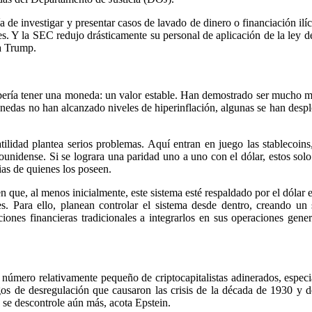
 investigar y presentar casos de lavado de dinero o financiación ilíci
. Y la SEC redujo drásticamente su personal de aplicación de la ley d
ia Trump.
bería tener una moneda: un valor estable. Han demostrado ser mucho má
tomonedas no han alcanzado niveles de hiperinflación, algunas se han de
tilidad plantea serios problemas. Aquí entran en juego las stablecoi
dounidense. Si se lograra una paridad uno a uno con el dólar, estos sol
as de quienes los poseen.
n que, al menos inicialmente, este sistema esté respaldado por el dólar 
ades. Para ello, planean controlar el sistema desde dentro, creando u
ones financieras tradicionales a integrarlos en sus operaciones gener
 número relativamente pequeño de criptocapitalistas adinerados, especi
gos de desregulación que causaron las crisis de la década de 1930 y d
 se descontrole aún más, acota Epstein.