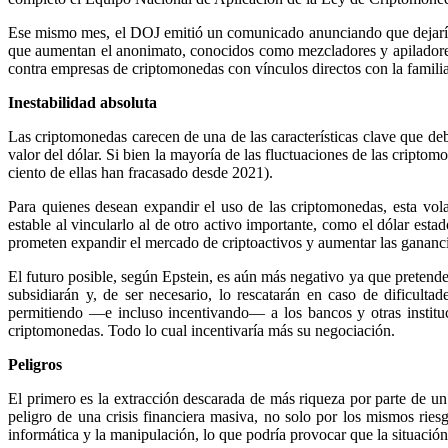
Ese mismo mes, el DOJ emitió un comunicado anunciando que dejaría de
que aumentan el anonimato, conocidos como mezcladores y apiladores
contra empresas de criptomonedas con vínculos directos con la famil
Inestabilidad absoluta
Las criptomonedas carecen de una de las características clave que de
valor del dólar. Si bien la mayoría de las fluctuaciones de las crip
ciento de ellas han fracasado desde 2021).
Para quienes desean expandir el uso de las criptomonedas, esta vola
estable al vincularlo al de otro activo importante, como el dólar esta
prometen expandir el mercado de criptoactivos y aumentar las gananci
El futuro posible, según Epstein, es aún más negativo ya que pretende
subsidiarán y, de ser necesario, lo rescatarán en caso de dificult
permitiendo —e incluso incentivando— a los bancos y otras instituci
criptomonedas. Todo lo cual incentivaría más su negociación.
Peligros
El primero es la extracción descarada de más riqueza por parte de un
peligro de una crisis financiera masiva, no solo por los mismos ries
informática y la manipulación, lo que podría provocar que la situación