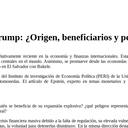
ump: ¿Origen, beneficiarios y pe
ivamente reciente en la economía y finanzas internacionales. Esta se
cos centrales en el mundo. Asimismo, se promueve desde las economías 
o en El Salvador con Bukele.
or del Instituto de investigación de Economía Política (PERI) de la 
iptomonedas. El artículo de Epstein, experto en temas monetarios y
quién se beneficia de su expansión explosiva? ¿qué peligros represent
ral?
sis financiera masiva debido a la falta de regulación, su elevada vulne
as, la voluntad para detenerlas disminuye. En la misma dirección dest