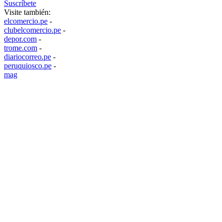
Suscríbete
Visite también:
elcomercio.pe
-
clubelcomercio.pe
-
depor.com
-
trome.com
-
diariocorreo.pe
-
peruquiosco.pe
-
mag