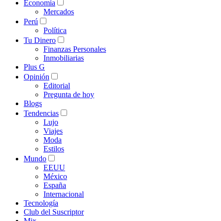
Economía
Mercados
Perú
Política
Tu Dinero
Finanzas Personales
Inmobiliarias
Plus G
Opinión
Editorial
Pregunta de hoy
Blogs
Tendencias
Lujo
Viajes
Moda
Estilos
Mundo
EEUU
México
España
Internacional
Tecnología
Club del Suscriptor
Mix