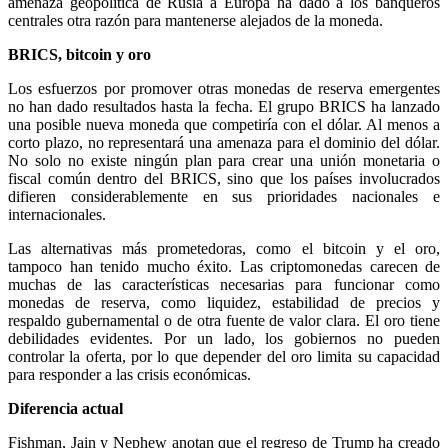
amenaza geopolítica de Rusia a Europa ha dado a los banqueros
centrales otra razón para mantenerse alejados de la moneda.
BRICS, bitcoin y oro
Los esfuerzos por promover otras monedas de reserva emergentes
no han dado resultados hasta la fecha. El grupo BRICS ha lanzado
una posible nueva moneda que competiría con el dólar. Al menos a
corto plazo, no representará una amenaza para el dominio del dólar.
No solo no existe ningún plan para crear una unión monetaria o
fiscal común dentro del BRICS, sino que los países involucrados
difieren considerablemente en sus prioridades nacionales e
internacionales.
Las alternativas más prometedoras, como el bitcoin y el oro,
tampoco han tenido mucho éxito. Las criptomonedas carecen de
muchas de las características necesarias para funcionar como
monedas de reserva, como liquidez, estabilidad de precios y
respaldo gubernamental o de otra fuente de valor clara. El oro tiene
debilidades evidentes. Por un lado, los gobiernos no pueden
controlar la oferta, por lo que depender del oro limita su capacidad
para responder a las crisis económicas.
Diferencia actual
Fishman, Jain y Nephew anotan que el regreso de Trump ha creado