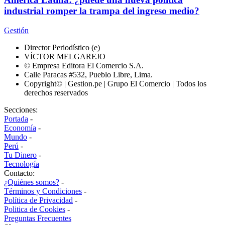
industrial romper la trampa del ingreso medio?
Gestión
Director Periodístico (e)
VÍCTOR MELGAREJO
© Empresa Editora El Comercio S.A.
Calle Paracas #532, Pueblo Libre, Lima.
Copyright© | Gestion.pe | Grupo El Comercio | Todos los
derechos reservados
Secciones:
Portada
-
Economía
-
Mundo
-
Perú
-
Tu Dinero
-
Tecnología
Contacto:
¿Quiénes somos?
-
Términos y Condiciones
-
Política de Privacidad
-
Politica de Cookies
-
Preguntas Frecuentes