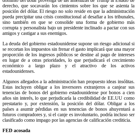
dominio del dólar provenga de las amenazas de Trump al Estado de
derecho, que socavarán los cimientos sobre los que se asienta la
posición del dólar. El riesgo no solo reside en que la administración
pueda precipitar una crisis constitucional al desafiar a los tribunales,
sino también en que se consolide una forma de gobierno más
corrupta y personalista bajo un presidente inclinado a pactar con sus
amigos y castigar a sus enemigos.
La deuda del gobierno estadounidense supone un riesgo adicional si
se recortan los impuestos sin frenar el gasto implicará que una mayor
proporción de los ingresos públicos se destine al pago de intereses
en lugar de a otras prioridades, lo que perjudicará el crecimiento
económico a largo plazo y el atractivo de los activos
estadounidenses.
Algunos allegados a la administración han propuesto ideas insólitas.
Estas incluyen obligar a los inversores extranjeros a canjear sus
tenencias de bonos del gobierno estadounidense por bonos a cien
años sin interés, lo que perjudicaría la credibilidad de EE.UU como
prestatario y, por extensión, la posición del dólar. Obligar a los
países a asumir pérdidas en sus tenencias de bonos ahuyentará a
futuros compradores y, si el canje es involuntario, podría incluso ser
clasificado como impago por las agencias de calificación crediticia.
FED acosada