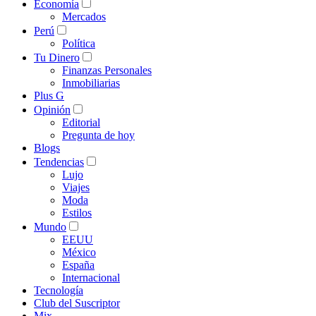
Economía
Mercados
Perú
Política
Tu Dinero
Finanzas Personales
Inmobiliarias
Plus G
Opinión
Editorial
Pregunta de hoy
Blogs
Tendencias
Lujo
Viajes
Moda
Estilos
Mundo
EEUU
México
España
Internacional
Tecnología
Club del Suscriptor
Mix