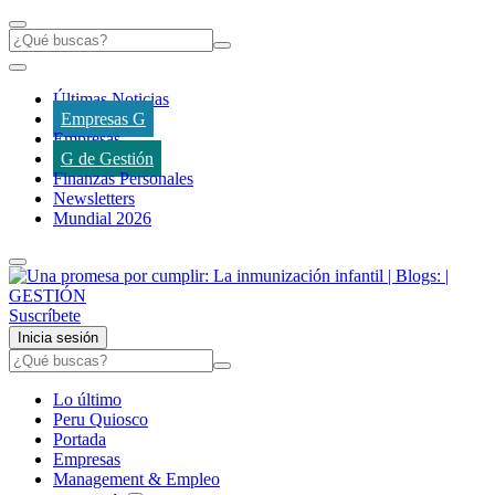
Últimas Noticias
Empresas G
Empresas
G de Gestión
Finanzas Personales
Newsletters
Mundial 2026
Suscríbete
Inicia sesión
Lo último
Peru Quiosco
Portada
Empresas
Management & Empleo