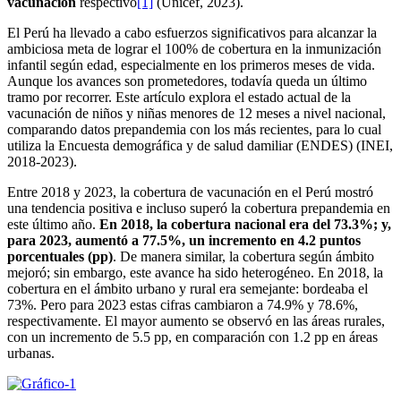
vacunación
respectivo
[1]
(Unicef, 2023).
El Perú ha llevado a cabo esfuerzos significativos para alcanzar la
ambiciosa meta de lograr el 100% de cobertura en la inmunización
infantil según edad, especialmente en los primeros meses de vida.
Aunque los avances son prometedores, todavía queda un último
tramo por recorrer. Este artículo explora el estado actual de la
vacunación de niños y niñas menores de 12 meses a nivel nacional,
comparando datos prepandemia con los más recientes, para lo cual
utiliza la Encuesta demográfica y de salud damiliar (ENDES) (INEI,
2018-2023).
Entre 2018 y 2023, la cobertura de vacunación en el Perú mostró
una tendencia positiva e incluso superó la cobertura prepandemia en
este último año.
En 2018, la cobertura nacional era del 73.3%; y,
para 2023, aumentó a 77.5%, un incremento en 4.2 puntos
porcentuales (pp)
. De manera similar, la cobertura según ámbito
mejoró; sin embargo, este avance ha sido heterogéneo. En 2018, la
cobertura en el ámbito urbano y rural era semejante: bordeaba el
73%. Pero para 2023 estas cifras cambiaron a 74.9% y 78.6%,
respectivamente. El mayor aumento se observó en las áreas rurales,
con un incremento de 5.5 pp, en comparación con 1.2 pp en áreas
urbanas.