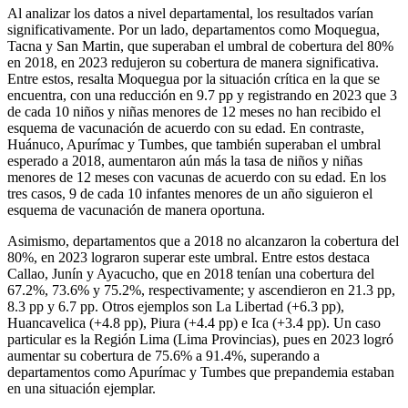
Al analizar los datos a nivel departamental, los resultados varían
significativamente. Por un lado, departamentos como Moquegua,
Tacna y San Martin, que superaban el umbral de cobertura del 80%
en 2018, en 2023 redujeron su cobertura de manera significativa.
Entre estos, resalta Moquegua por la situación crítica en la que se
encuentra, con una reducción en 9.7 pp y registrando en 2023 que 3
de cada 10 niños y niñas menores de 12 meses no han recibido el
esquema de vacunación de acuerdo con su edad. En contraste,
Huánuco, Apurímac y Tumbes, que también superaban el umbral
esperado a 2018, aumentaron aún más la tasa de niños y niñas
menores de 12 meses con vacunas de acuerdo con su edad. En los
tres casos, 9 de cada 10 infantes menores de un año siguieron el
esquema de vacunación de manera oportuna.
Asimismo, departamentos que a 2018 no alcanzaron la cobertura del
80%, en 2023 lograron superar este umbral. Entre estos destaca
Callao, Junín y Ayacucho, que en 2018 tenían una cobertura del
67.2%, 73.6% y 75.2%, respectivamente; y ascendieron en 21.3 pp,
8.3 pp y 6.7 pp. Otros ejemplos son La Libertad (+6.3 pp),
Huancavelica (+4.8 pp), Piura (+4.4 pp) e Ica (+3.4 pp). Un caso
particular es la Región Lima (Lima Provincias), pues en 2023 logró
aumentar su cobertura de 75.6% a 91.4%, superando a
departamentos como Apurímac y Tumbes que prepandemia estaban
en una situación ejemplar.