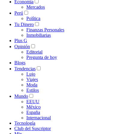
Economía
Mercados
Perú
Política
Tu Dinero
Finanzas Personales
Inmobiliarias
Plus G
Opinión
Editorial
Pregunta de hoy
Blogs
Tendencias
Lujo
Viajes
Moda
Estilos
Mundo
EEUU
México
España
Internacional
Tecnología
Club del Suscriptor
Mix