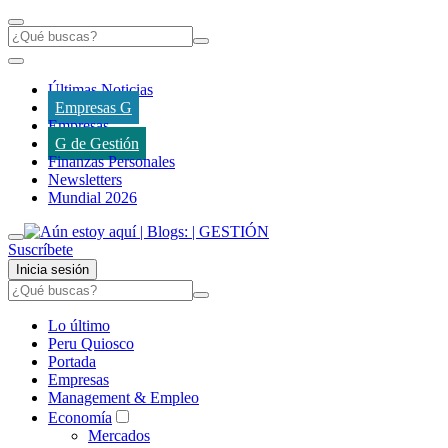
Últimas Noticias
Empresas G
Empresas
G de Gestión
Finanzas Personales
Newsletters
Mundial 2026
Suscríbete
Inicia sesión
Lo último
Peru Quiosco
Portada
Empresas
Management & Empleo
Economía
Mercados