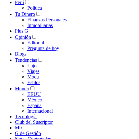
Perú
Política
Tu Dinero
Finanzas Personales
Inmobiliarias
Plus G
Opinión
Editorial
Pregunta de hoy
Blogs
Tendencias
Lujo
Viajes
Moda
Estilos
Mundo
EEUU
México
España
Internacional
Tecnología
Club del Suscriptor
Mix
G de Gestión
Notas Contratadas