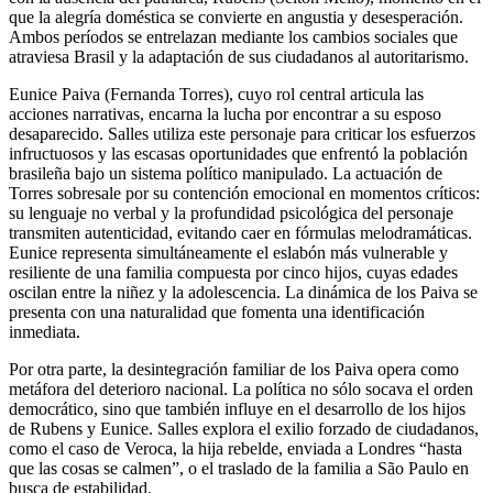
que la alegría doméstica se convierte en angustia y desesperación.
Ambos períodos se entrelazan mediante los cambios sociales que
atraviesa Brasil y la adaptación de sus ciudadanos al autoritarismo.
Eunice Paiva (Fernanda Torres), cuyo rol central articula las
acciones narrativas, encarna la lucha por encontrar a su esposo
desaparecido. Salles utiliza este personaje para criticar los esfuerzos
infructuosos y las escasas oportunidades que enfrentó la población
brasileña bajo un sistema político manipulado. La actuación de
Torres sobresale por su contención emocional en momentos críticos:
su lenguaje no verbal y la profundidad psicológica del personaje
transmiten autenticidad, evitando caer en fórmulas melodramáticas.
Eunice representa simultáneamente el eslabón más vulnerable y
resiliente de una familia compuesta por cinco hijos, cuyas edades
oscilan entre la niñez y la adolescencia. La dinámica de los Paiva se
presenta con una naturalidad que fomenta una identificación
inmediata.
Por otra parte, la desintegración familiar de los Paiva opera como
metáfora del deterioro nacional. La política no sólo socava el orden
democrático, sino que también influye en el desarrollo de los hijos
de Rubens y Eunice. Salles explora el exilio forzado de ciudadanos,
como el caso de Veroca, la hija rebelde, enviada a Londres “hasta
que las cosas se calmen”, o el traslado de la familia a São Paulo en
busca de estabilidad.