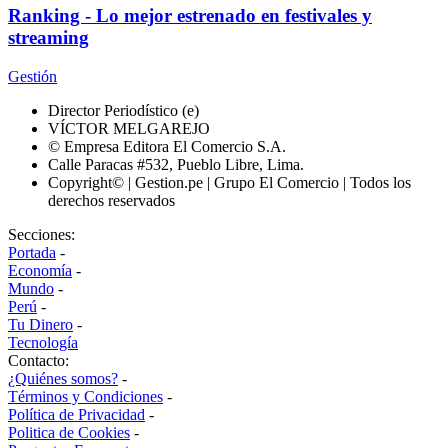
Ranking - Lo mejor estrenado en festivales y
streaming
Gestión
Director Periodístico (e)
VÍCTOR MELGAREJO
© Empresa Editora El Comercio S.A.
Calle Paracas #532, Pueblo Libre, Lima.
Copyright© | Gestion.pe | Grupo El Comercio | Todos los
derechos reservados
Secciones:
Portada
-
Economía
-
Mundo
-
Perú
-
Tu Dinero
-
Tecnología
Contacto:
¿Quiénes somos?
-
Términos y Condiciones
-
Política de Privacidad
-
Politica de Cookies
-