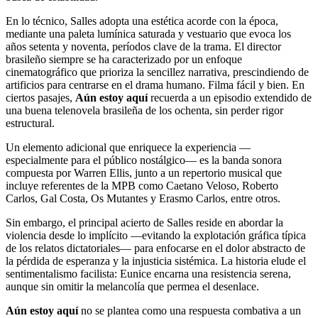
En lo técnico, Salles adopta una estética acorde con la época,
mediante una paleta lumínica saturada y vestuario que evoca los
años setenta y noventa, períodos clave de la trama. El director
brasileño siempre se ha caracterizado por un enfoque
cinematográfico que prioriza la sencillez narrativa, prescindiendo de
artificios para centrarse en el drama humano. Filma fácil y bien. En
ciertos pasajes,
Aún estoy aquí
recuerda a un episodio extendido de
una buena telenovela brasileña de los ochenta, sin perder rigor
estructural.
Un elemento adicional que enriquece la experiencia —
especialmente para el público nostálgico— es la banda sonora
compuesta por Warren Ellis, junto a un repertorio musical que
incluye referentes de la MPB como Caetano Veloso, Roberto
Carlos, Gal Costa, Os Mutantes y Erasmo Carlos, entre otros.
Sin embargo, el principal acierto de Salles reside en abordar la
violencia desde lo implícito —evitando la explotación gráfica típica
de los relatos dictatoriales— para enfocarse en el dolor abstracto de
la pérdida de esperanza y la injusticia sistémica. La historia elude el
sentimentalismo facilista: Eunice encarna una resistencia serena,
aunque sin omitir la melancolía que permea el desenlace.
Aún estoy aquí
no se plantea como una respuesta combativa a un