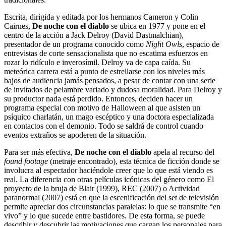
Escrita, dirigida y editada por los hermanos Cameron y Colin
Cairnes,
De noche con el diablo
se ubica en 1977 y pone en el
centro de la acción a Jack Delroy (David Dastmalchian),
presentador de un programa conocido como
Night Owls
, espacio de
entrevistas de corte sensacionalista que no escatima esfuerzos en
rozar lo ridículo e inverosímil. Delroy va de capa caída. Su
meteórica carrera está a punto de estrellarse con los niveles más
bajos de audiencia jamás pensados, a pesar de contar con una serie
de invitados de pelambre variado y dudosa moralidad. Para Delroy y
su productor nada está perdido. Entonces, deciden hacer un
programa especial con motivo de Halloween al que asisten un
psíquico charlatán, un mago escéptico y una doctora especializada
en contactos con el demonio. Todo se saldrá de control cuando
eventos extraños se apoderen de la situación.
Para ser más efectiva,
De noche con el diablo
apela al recurso del
found footage
(metraje encontrado), esta técnica de ficción donde se
involucra al espectador haciéndole creer que lo que está viendo es
real. La diferencia con otras películas icónicas del género como El
proyecto de la bruja de Blair (1999), REC (2007) o Actividad
paranormal (2007) está en que la escenificación del set de televisión
permite apreciar dos circunstancias paralelas: lo que se transmite “en
vivo” y lo que sucede entre bastidores. De esta forma, se puede
describir y descubrir las motivaciones que cargan los personajes para