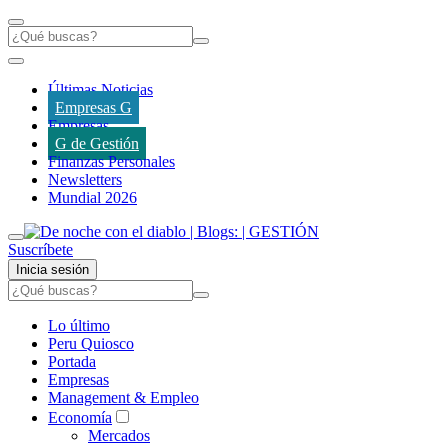
Últimas Noticias
Empresas G
Empresas
G de Gestión
Finanzas Personales
Newsletters
Mundial 2026
Suscríbete
Inicia sesión
Lo último
Peru Quiosco
Portada
Empresas
Management & Empleo
Economía
Mercados