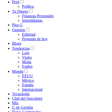
Perú
Política
Tu Dinero
Finanzas Personales
Inmobiliarias
Plus G
Opinión
Editorial
Pregunta de hoy
Blogs
Tendencias
Lujo
Viajes
Moda
Estilos
Mundo
EEUU
México
España
Internacional
Tecnología
Club del Suscriptor
Mix
G de Gestión
Notas Contratadas