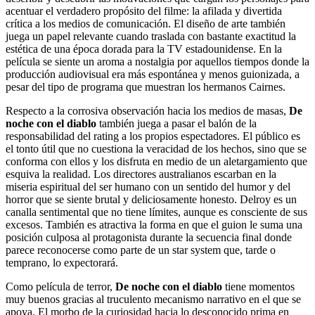
acentuar el verdadero propósito del filme: la afilada y divertida
crítica a los medios de comunicación. El diseño de arte también
juega un papel relevante cuando traslada con bastante exactitud la
estética de una época dorada para la TV estadounidense. En la
película se siente un aroma a nostalgia por aquellos tiempos donde la
producción audiovisual era más espontánea y menos guionizada, a
pesar del tipo de programa que muestran los hermanos Cairnes.
Respecto a la corrosiva observación hacia los medios de masas,
De
noche con el diablo
también juega a pasar el balón de la
responsabilidad del rating a los propios espectadores. El público es
el tonto útil que no cuestiona la veracidad de los hechos, sino que se
conforma con ellos y los disfruta en medio de un aletargamiento que
esquiva la realidad. Los directores australianos escarban en la
miseria espiritual del ser humano con un sentido del humor y del
horror que se siente brutal y deliciosamente honesto. Delroy es un
canalla sentimental que no tiene límites, aunque es consciente de sus
excesos. También es atractiva la forma en que el guion le suma una
posición culposa al protagonista durante la secuencia final donde
parece reconocerse como parte de un star system que, tarde o
temprano, lo expectorará.
Como película de terror,
De noche con el diablo
tiene momentos
muy buenos gracias al truculento mecanismo narrativo en el que se
apoya. El morbo de la curiosidad hacia lo desconocido prima en