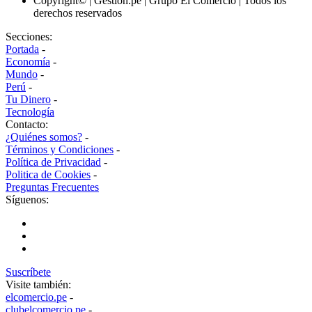
Copyright© | Gestion.pe | Grupo El Comercio | Todos los
derechos reservados
Secciones:
Portada
-
Economía
-
Mundo
-
Perú
-
Tu Dinero
-
Tecnología
Contacto:
¿Quiénes somos?
-
Términos y Condiciones
-
Política de Privacidad
-
Politica de Cookies
-
Preguntas Frecuentes
Síguenos:
Suscríbete
Visite también:
elcomercio.pe
-
clubelcomercio.pe
-