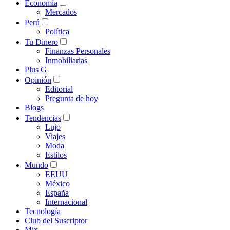
Economía
Mercados
Perú
Política
Tu Dinero
Finanzas Personales
Inmobiliarias
Plus G
Opinión
Editorial
Pregunta de hoy
Blogs
Tendencias
Lujo
Viajes
Moda
Estilos
Mundo
EEUU
México
España
Internacional
Tecnología
Club del Suscriptor
Mix