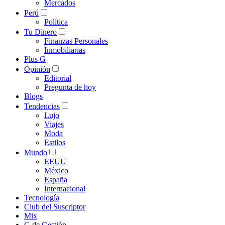
Mercados
Perú
Política
Tu Dinero
Finanzas Personales
Inmobiliarias
Plus G
Opinión
Editorial
Pregunta de hoy
Blogs
Tendencias
Lujo
Viajes
Moda
Estilos
Mundo
EEUU
México
España
Internacional
Tecnología
Club del Suscriptor
Mix
G de Gestión