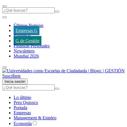
Últimas Noticias
Empresas G
Empresas
G de Gestión
Finanzas Personales
Newsletters
Mundial 2026
Suscríbete
Inicia sesión
Lo último
Peru Quiosco
Portada
Empresas
Management & Empleo
Economía