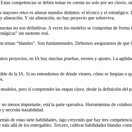
 Estas competencias se deben tomar en cuenta no solo por ser claves, si
 mayores retos es alinear mundos distintos: el técnico y el estratégico.
ay alineación. Y sin alineación, no hay proyecto que sobreviva.
puestas no son definitivas. A veces los modelos se comportan de forma i
mágicas” sin sustento real.
 son temas “blandos”. Son fundamentales. Debemos asegurarnos de que l
otros proyectos, en IA hay muchas pruebas, errores y ajustes. La agilida
ible de la IA. Si no entendemos de dónde vienen, cómo se limpian o qu
s.
 modelos, pero sí comprender las etapas clave, desde la definición del 
y no menos importante, está la parte operativa. Herramientas de colabo
y necesita trazabilidad.
más de estas siete habilidades, sigo creyendo que hay tres competencia
 más allá de los entregables. Tercero, cultivar habilidades blandas como 