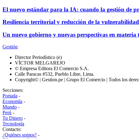
El nuevo estándar para la IA: cuando la gestión de p
Resiliencia territorial y reducción de la vulnerabili
Un nuevo gobierno y nuevas perspectivas en materia t
Gestión
Director Periodístico (e)
VÍCTOR MELGAREJO
© Empresa Editora El Comercio S.A.
Calle Paracas #532, Pueblo Libre, Lima.
Copyright© | Gestion.pe | Grupo El Comercio | Todos los dere
Secciones:
Portada
-
Economía
-
Mundo
-
Perú
-
Tu Dinero
-
Tecnología
Contacto:
¿Quiénes somos?
-