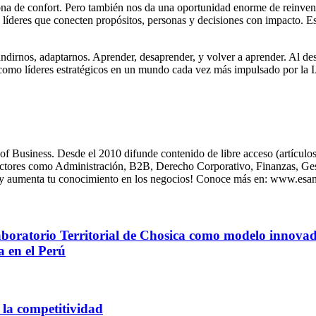
 zona de confort. Pero también nos da una oportunidad enorme de reinven
líderes que conecten propósitos, personas y decisiones con impacto. Ese
andirnos, adaptarnos. Aprender, desaprender, y volver a aprender. Al de
como líderes estratégicos en un mundo cada vez más impulsado por la 
usiness. Desde el 2010 difunde contenido de libre acceso (artículos, 
sectores como Administración, B2B, Derecho Corporativo, Finanzas, Gest
 y aumenta tu conocimiento en los negocios! Conoce más en: www.esa
Laboratorio Territorial de Chosica como modelo innovad
a en el Perú
la competitividad