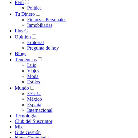
Perú
Política
Tu Dinero
Finanzas Personales
Inmobiliarias
Plus G
Opinión
Editorial
Pregunta de hoy
Blogs
Tendencias
Lujo
Viajes
Moda
Estilos
Mundo
EEUU
México
España
Internacional
Tecnología
Club del Suscriptor
Mix
G de Gestión
Notas Contratadas