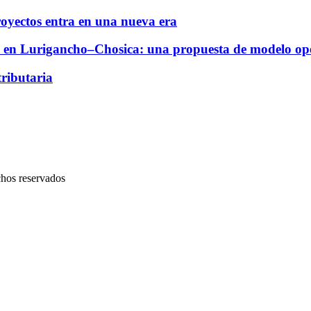
royectos entra en una nueva era
dad en Lurigancho–Chosica: una propuesta de modelo oper
ributaria
chos reservados