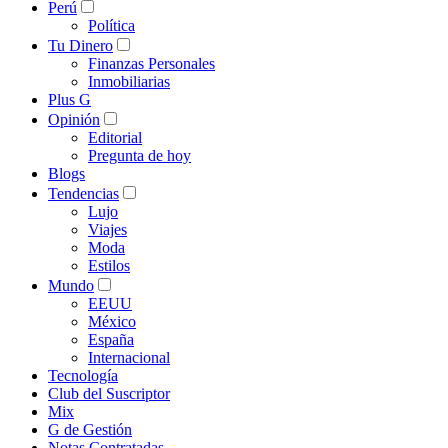
Perú
Política
Tu Dinero
Finanzas Personales
Inmobiliarias
Plus G
Opinión
Editorial
Pregunta de hoy
Blogs
Tendencias
Lujo
Viajes
Moda
Estilos
Mundo
EEUU
México
España
Internacional
Tecnología
Club del Suscriptor
Mix
G de Gestión
Notas Contratadas