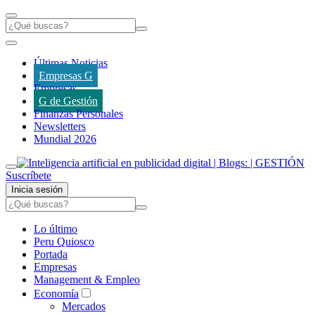
Últimas Noticias
Empresas G
Empresas
G de Gestión
Finanzas Personales
Newsletters
Mundial 2026
Suscríbete
Inicia sesión
Lo último
Peru Quiosco
Portada
Empresas
Management & Empleo
Economía
Mercados