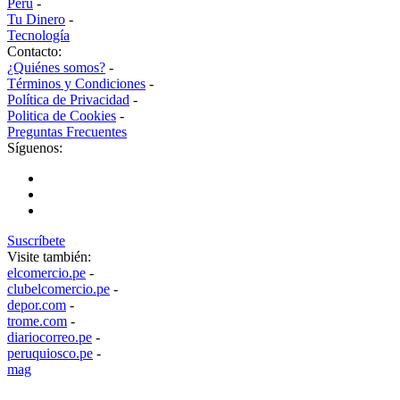
Perú
-
Tu Dinero
-
Tecnología
Contacto:
¿Quiénes somos?
-
Términos y Condiciones
-
Política de Privacidad
-
Politica de Cookies
-
Preguntas Frecuentes
Síguenos:
Suscríbete
Visite también:
elcomercio.pe
-
clubelcomercio.pe
-
depor.com
-
trome.com
-
diariocorreo.pe
-
peruquiosco.pe
-
mag